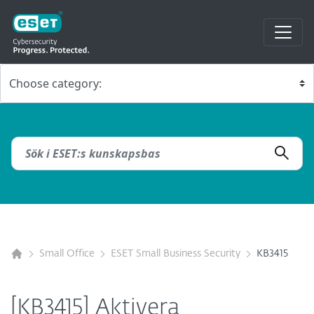
Small Office
ESET Small Business Security
KB3415
[KB3415] Aktivera