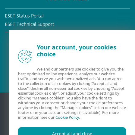
ESET Status Portal
ESET Technical Support
Your account, your cookies
choice
Befintlig kund?
We and our partners use cookies to give you the
best optimized online experience, analyze our website
traffic, and serve you with personalized ads. You can agree
to the collection of all cookies by clicking "Accept all and
close", decline all non-essential cookies by choosing "Accept
essential cookies only", or adjust your cookie settings by
clicking "Manage cookies". You also have the right to
withdraw your consent or change your cookie preferences
anytime by clicking the "Manage cookies" link in our website
footer or in your account settings (if available). For more
information, see our
Cookie Policy
.
Accept all and close