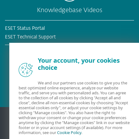
Knowledgebase Videos
ESET Status Portal
ESET Technical Support
Your account, your cookies
choice
Bestehender Kunde?
We and our partners use cookies to give you the
best optimized online experience, analyze our website
traffic, and serve you with personalized ads. You can agree
to the collection of all cookies by clicking "Accept all and
close", decline all non-essential cookies by choosing "Accept
essential cookies only", or adjust your cookie settings by
clicking "Manage cookies". You also have the right to
withdraw your consent or change your cookie preferences
anytime by clicking the "Manage cookies" link in our website
footer or in your account settings (if available). For more
information, see our
Cookie Policy
.