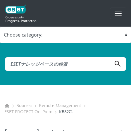
Business
Remote Management
ESET PROTECT On-Prem
KB8274