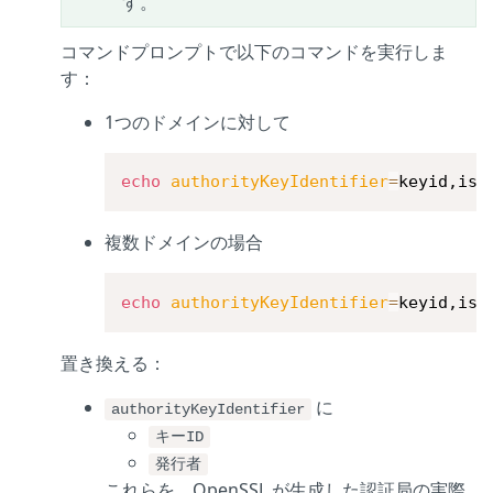
す。
コマンドプロンプトで以下のコマンドを実行しま
す：
1つのドメインに対して
echo
authorityKeyIdentifier
=
keyid,iss
複数ドメインの場合
echo
authorityKeyIdentifier
=
keyid,iss
置き換える：
に
authorityKeyIdentifier
キーID
発行者
これらを、OpenSSL が生成した認証局の実際