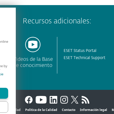
Recursos adicionales:
online
ESET Status Portal
ESET Technical Support
T
Videos de la Base
de conocimiento
me by
r
ie
Privacidad
Política de la Calidad
Contacto
Información legal
M