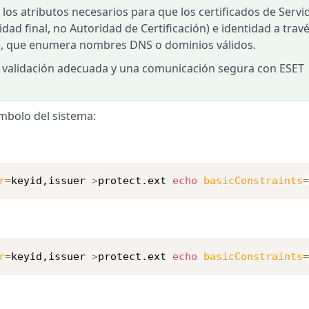
los atributos necesarios para que los certificados de Servi
dad final, no Autoridad de Certificación) e identidad a trav
), que enumera nombres DNS o dominios válidos.
a validación adecuada y una comunicación segura con ESET
mbolo del sistema:
r
=
keyid,issuer 
>
protect.ext 
echo
basicConstraints
r
=
keyid,issuer 
>
protect.ext 
echo
basicConstraints