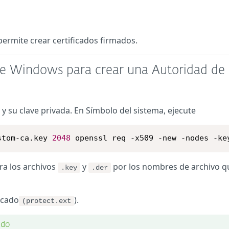
ermite crear certificados firmados.
 de Windows para crear una Autoridad de
y su clave privada. En Símbolo del sistema, ejecute
stom-ca.key 
2048
 openssl req -x509 -new -nodes -ke
ra los archivos
y
por los nombres de archivo q
.key
.der
icado
).
(protect.ext
ado