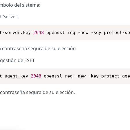
mbolo del sistema:
T Server:
t-server.key 
2048
 openssl req -new -key protect-s
 contraseña segura de su elección.
 gestión de ESET
t-agent.key 
2048
 openssl req -new -key protect-ag
contraseña segura de su elección.