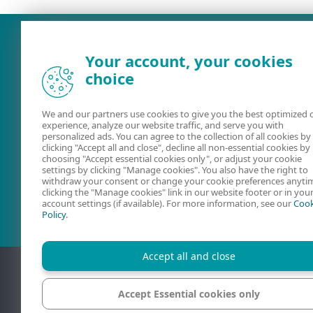
Your account, your cookies
choice
We and our partners use cookies to give you the best optimized 
experience, analyze our website traffic, and serve you with
personalized ads. You can agree to the collection of all cookies by
clicking "Accept all and close", decline all non-essential cookies by
choosing "Accept essential cookies only", or adjust your cookie
Ayuda online
Foros de ESE
settings by clicking "Manage cookies". You also have the right to
withdraw your consent or change your cookie preferences anyti
clicking the "Manage cookies" link in our website footer or in you
account settings (if available). For more information, see our
Cook
Policy
.
Accept all and close
Accept Essential cookies only
Código de ética