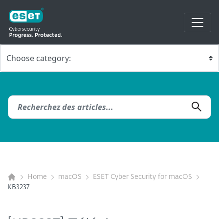
Home
macOS
ESET Cyber Security for macOS
KB3237