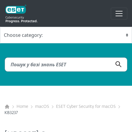
Home
macOS
ESET Cyber Security for macOS
KB3237