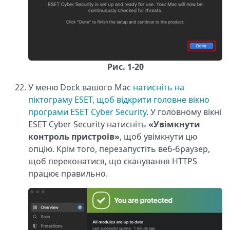
Рис. 1-20
У меню Dock вашого Mac
натисніть на
піктограму ESET, щоб відкрити головне вікно
програми ESET Cyber Security
. У головному вікні
ESET Cyber Security натисніть
«Увімкнути
контроль пристроїв»
, щоб увімкнути цю
опцію. Крім того, перезапустіть веб-браузер,
щоб переконатися, що сканування HTTPS
працює правильно.