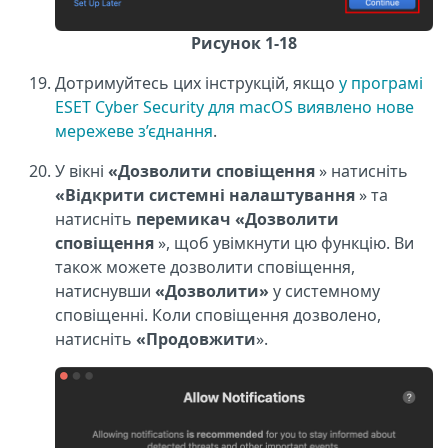
Рисунок 1-18
Дотримуйтесь цих інструкцій, якщо
у програмі
ESET Cyber Security для macOS виявлено нове
мережеве з’єднання
.
У вікні
«Дозволити сповіщення
» натисніть
«Відкрити системні налаштування
» та
натисніть
перемикач «Дозволити
сповіщення
», щоб увімкнути цю функцію. Ви
також можете дозволити сповіщення,
натиснувши
«Дозволити»
у системному
сповіщенні. Коли сповіщення дозволено,
натисніть
«Продовжити
».