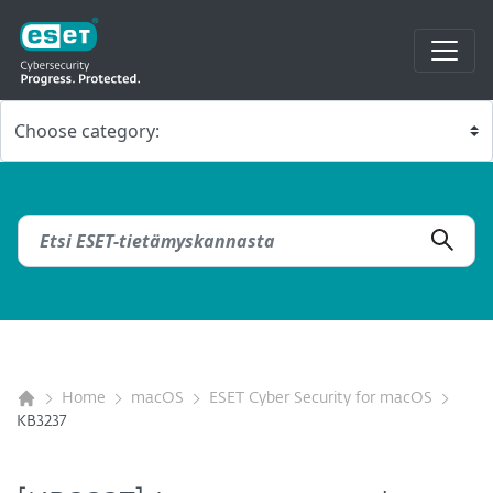
Home
macOS
ESET Cyber Security for macOS
KB3237