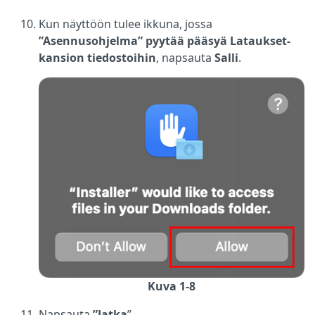
Kun näyttöön tulee ikkuna, jossa
”Asennusohjelma” pyytää pääsyä Lataukset-
kansion tiedostoihin
, napsauta
Salli
.
Kuva 1-8
Napsauta
”Jatka
”.