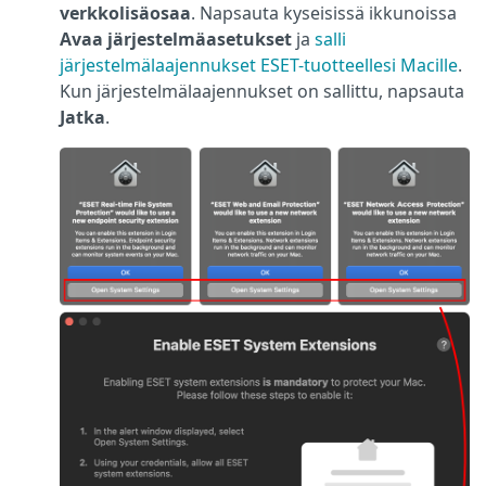
verkkolisäosaa
. Napsauta kyseisissä ikkunoissa
Avaa järjestelmäasetukset
ja
salli
järjestelmälaajennukset ESET-tuotteellesi Macille
.
Kun järjestelmälaajennukset on sallittu, napsauta
Jatka
.