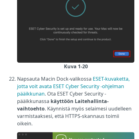
Kuva 1-20
Napsauta Macin Dock-valikossa
ESET-kuvaketta,
jotta voit avata ESET Cyber Security -ohjelman
pääikkunan
. Ota ESET Cyber Security -
pääikkunassa
käyttöön Laitehallinta-
vaihtoehto
. Käynnistä myös selaimesi uudelleen
varmistaaksesi, että HTTPS-skannaus toimii
oikein.