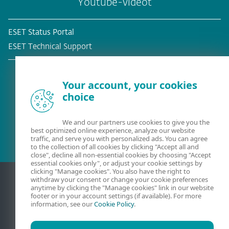
Youtube-videot
ESET Status Portal
ESET Technical Support
Your account, your cookies
choice
Olemassa oleva asiakas?
We and our partners use cookies to give you the
best optimized online experience, analyze our website
traffic, and serve you with personalized ads. You can agree
to the collection of all cookies by clicking "Accept all and
close", decline all non-essential cookies by choosing "Accept
essential cookies only", or adjust your cookie settings by
clicking "Manage cookies". You also have the right to
withdraw your consent or change your cookie preferences
anytime by clicking the "Manage cookies" link in our website
footer or in your account settings (if available). For more
information, see our
Cookie Policy
.