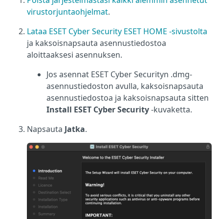
Poista järjestelmästäsi kaikki aiemmin asennetut
virustorjuntaohjelmat
.
Lataa ESET Cyber Security ESET HOME -sivustolta
ja kaksoisnapsauta asennustiedostoa
aloittaaksesi asennuksen.
Jos asennat ESET Cyber Securityn .dmg-
asennustiedoston avulla, kaksoisnapsauta
asennustiedostoa ja kaksoisnapsauta sitten
Install ESET Cyber Security
-kuvaketta.
Napsauta
Jatka
.