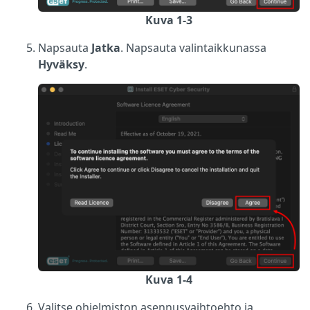
Kuva 1-3
Napsauta
Jatka
. Napsauta valintaikkunassa
Hyväksy
.
Kuva 1-4
Valitse ohjelmiston asennusvaihtoehto ja