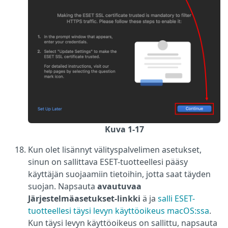
Kuva 1-17
Kun olet lisännyt välityspalvelimen asetukset,
sinun on sallittava ESET-tuotteellesi pääsy
käyttäjän suojaamiin tietoihin, jotta saat täyden
suojan. Napsauta
avautuvaa
Järjestelmäasetukset-linkki
ä ja
salli ESET-
tuotteellesi täysi levyn käyttöoikeus macOS:ssa
.
Kun täysi levyn käyttöoikeus on sallittu, napsauta