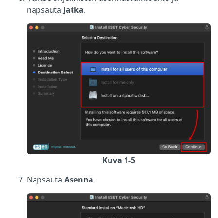
napsauta
Jatka
.
Kuva 1-5
Napsauta
Asenna
.