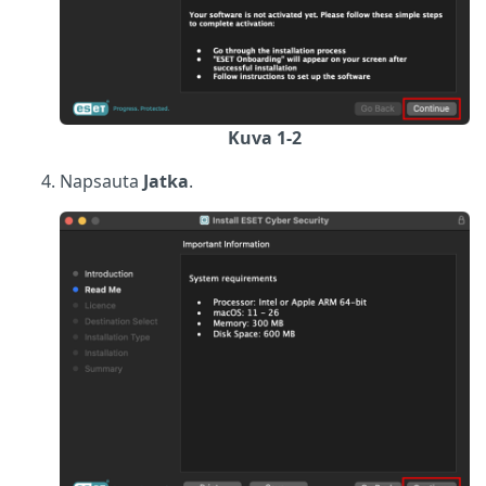
Kuva 1-2
Napsauta
Jatka
.