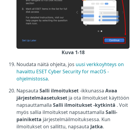
Kuva 1-18
Noudata näitä ohjeita, jos
uusi verkkoyhteys on
havaittu ESET Cyber Security for macOS -
ohjelmistossa
.
Napsauta
Salli ilmoitukset
-ikkunassa
Avaa
järjestelmäasetukset
ja ota ilmoitukset käyttöön
napsauttamalla
Salli ilmoitukset -kytkintä
. Voit
myös sallia ilmoitukset napsauttamalla
Salli-
painiketta
järjestelmäilmoituksessa. Kun
ilmoitukset on sallittu, napsauta
Jatka
.