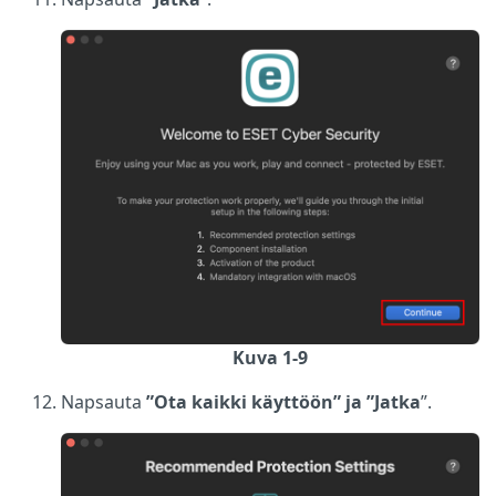
Kuva 1-9
Napsauta
”Ota kaikki käyttöön” ja ”Jatka
”.