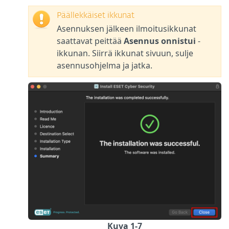
Päällekkäiset ikkunat
Asennuksen jälkeen ilmoitusikkunat
saattavat peittää
Asennus onnistui
-
ikkunan. Siirrä ikkunat sivuun, sulje
asennusohjelma ja jatka.
Kuva 1-7