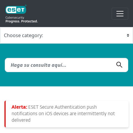
Alerta:
ESET Secure Authentication push
notifications on iOS devices are intermittently not
delivered