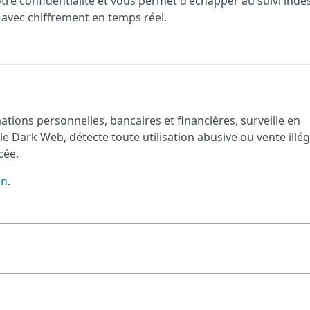
re confidentialité et vous permet d'échapper au suivi indés
 avec chiffrement en temps réel.
tions personnelles, bancaires et financières, surveille en
Dark Web, détecte toute utilisation abusive ou vente illég
cée.
on
.