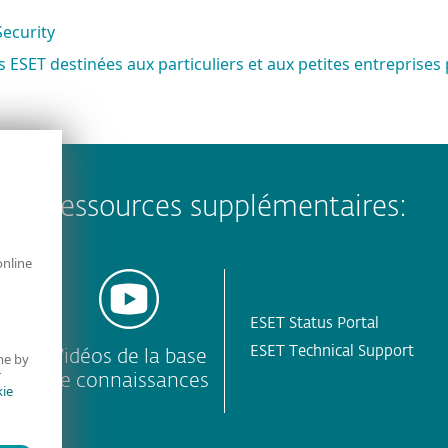
Security
ons ESET destinées aux particuliers et aux petites entrepris
Ressources supplémentaires:
online
ESET Status Portal
ESET Technical Support
Vidéos de la base
me by
r
de connaissances
ie