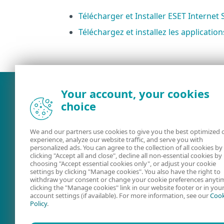
Télécharger et Installer ESET Internet 
Téléchargez et installez les applicati
Your account, your cookies
choice
We and our partners use cookies to give you the best optimized 
experience, analyze our website traffic, and serve you with
personalized ads. You can agree to the collection of all cookies by
clicking "Accept all and close", decline all non-essential cookies by
choosing "Accept essential cookies only", or adjust your cookie
settings by clicking "Manage cookies". You also have the right to
Aide en ligne
Forum ESET
withdraw your consent or change your cookie preferences anyti
clicking the "Manage cookies" link in our website footer or in you
account settings (if available). For more information, see our
Cook
Policy
.