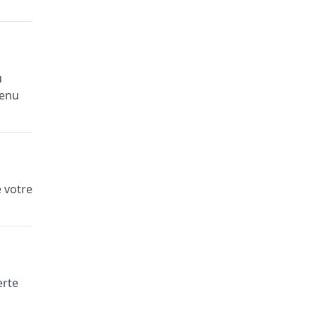
u
tenu
e votre
erte