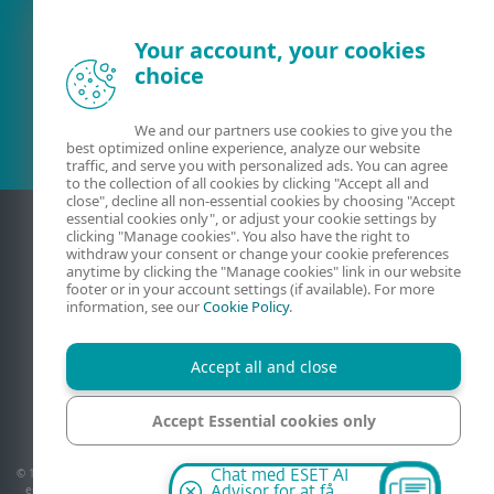
Your account, your cookies
choice
Eksisterende kunde?
We and our partners use cookies to give you the
best optimized online experience, analyze our website
traffic, and serve you with personalized ads. You can agree
to the collection of all cookies by clicking "Accept all and
close", decline all non-essential cookies by choosing "Accept
essential cookies only", or adjust your cookie settings by
clicking "Manage cookies". You also have the right to
withdraw your consent or change your cookie preferences
anytime by clicking the "Manage cookies" link in our website
footer or in your account settings (if available). For more
information, see our
Cookie Policy
.
Accept all and close
Kontakt
Beskyttelse af personlige oplysninger
Juridiske oplysninger
Rapportér sårbarheder
Oversigt
Accept Essential cookies only
Administrer cookies
Manage cookies
© 1992 - 2026 ESET, spol. s r.o. - Alle rettigheder forbeholdes. Varemærker anvendt her
Chat med ESET AI
er varemærker eller registrerede varemærker tilhørende ESET, spol. s r.o. eller ESET
Advisor for at få