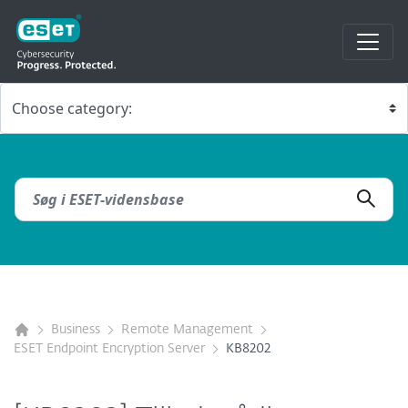
Business
Remote Management
ESET Endpoint Encryption Server
KB8202