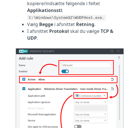
kopiere/indsætte følgende i feltet
Applikationssti
:
C:\Windows\System32\WUDFHost.exe.
Vælg
Begge
i afsnittet
Retning
.
I afsnittet
Protokol
skal du vælge
TCP &
UDP
.