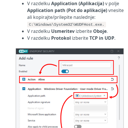
V razdelku
Application (Aplikacija)
v polje
Application path (Pot do aplikacije)
vnesite
ali kopirajte/prilepite naslednje:
C:\Windows\System32\WUDFHost.exe.
V razdelku
Usmeritev
izberite
Oboje
.
V razdelku
Protokol
izberite
TCP in UDP
.