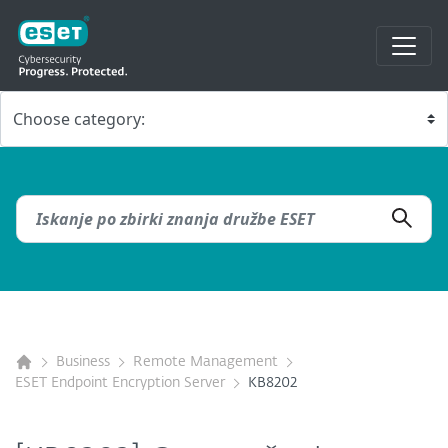
Business
Remote Management
ESET Endpoint Encryption Server
KB8202