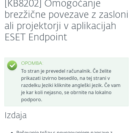
[KB8202] Omogočanje
brezžične povezave z zasloni
ali projektorji v aplikacijah
ESET Endpoint
OPOMBA:
To stran je prevedel računalnik. Če želite
prikazati izvirno besedilo, na tej strani v
razdelku Jeziki kliknite angleški jezik. Če vam
je kar koli nejasno, se obrnite na lokalno
podporo.
Izdaja
Reševanje težav s povezovanjem naprave z