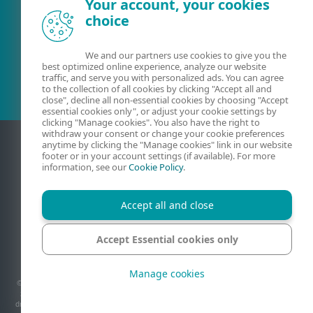
Your account, your cookies
choice
Obstoječa stranka?
We and our partners use cookies to give you the
best optimized online experience, analyze our website
traffic, and serve you with personalized ads. You can agree
to the collection of all cookies by clicking "Accept all and
close", decline all non-essential cookies by choosing "Accept
essential cookies only", or adjust your cookie settings by
clicking "Manage cookies". You also have the right to
withdraw your consent or change your cookie preferences
anytime by clicking the "Manage cookies" link in our website
footer or in your account settings (if available). For more
information, see our
Cookie Policy
.
Accept all and close
Accept Essential cookies only
Stik
Zasebnost
Pravna obvestila
Prijava ranljivosti
Zemljevid strani
Upravljanje piškotkov
Manage cookies
© 1992 - 2026 ESET, spol. s r.o. - Vse pravice pridržane. Tukaj uporabljene blagovne
znamke so blagovne znamke družbe ESET, spol. s r.o. ali ESET North America. Vsa
druga imena in blagovne znamke so registrirane blagovne znamke njihovih podjetij.