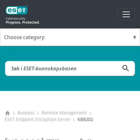
Business
Remote Management
ESET Endpoint Encryption Server
KB8202