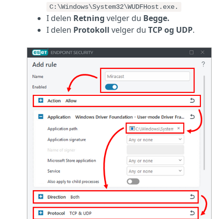
C:\Windows\System32\WUDFHost.exe.
I delen
Retning
velger du
Begge.
I delen
Protokoll
velger du
TCP og UDP
.