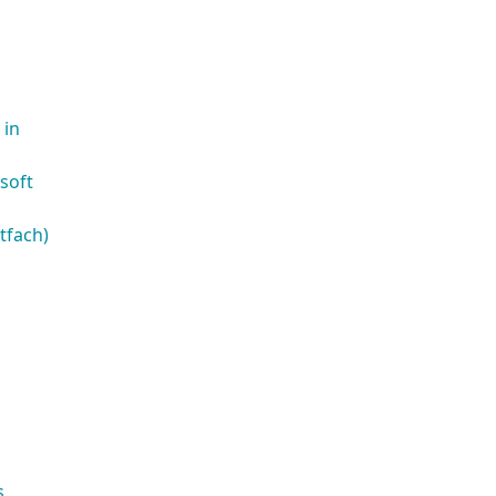
 in
soft
tfach)
s