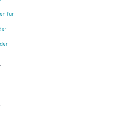
en für
der
nder
,
-