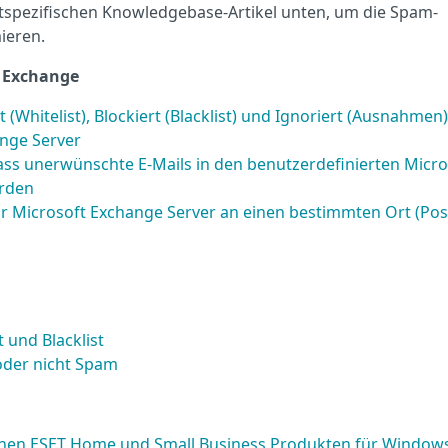
spezifischen Knowledgebase-Artikel unten, um die Spam-
ieren.
s Exchange
(Whitelist), Blockiert (Blacklist) und Ignoriert (Ausnahmen)
ange Server
dass unerwünschte E-Mails in den benutzerdefinierten Micro
rden
ür Microsoft Exchange Server an einen bestimmten Ort (Pos
 und Blacklist
oder nicht Spam
inen ESET Home und Small Business Produkten für Window