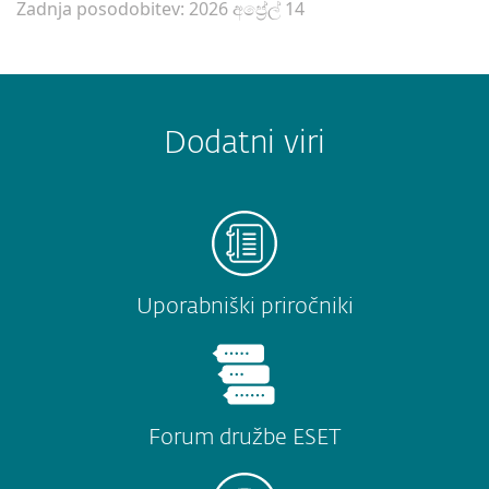
Zadnja posodobitev: 2026 අප්‍රේල් 14
Dodatni viri
Uporabniški priročniki
Forum družbe ESET