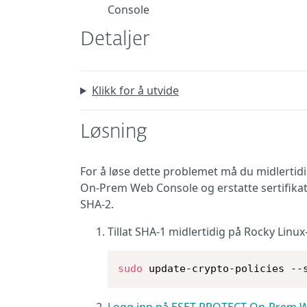
Console
Detaljer
Klikk for å utvide
Løsning
For å løse dette problemet må du midlertid
On-Prem Web Console og erstatte sertifika
SHA-2.
Tillat SHA-1 midlertidig på Rocky Linux
sudo
 update-crypto-policies --
Logg inn på ESET PROTECT On-Prem 