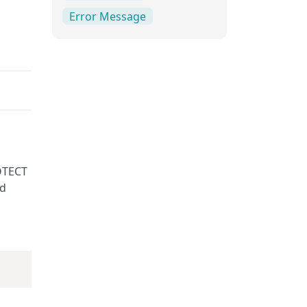
Error Message
ROTECT
ed