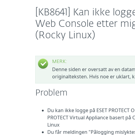
[KB8641] Kan ikke lo
Web Console etter migre
(Rocky Linux)
MERK:
Denne siden er oversatt av en datam
originalteksten. Hvis noe er uklart,
Problem
Du kan ikke logge på ESET PROTECT On
PROTECT Virtual Appliance basert på C
Linux
Du får meldingen "Pålogging mislykt