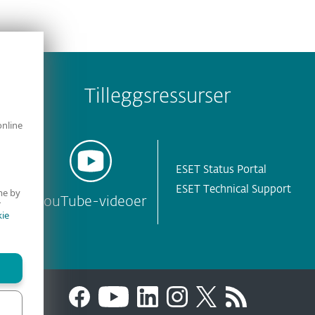
Tilleggsressurser
online
ESET Status Portal
ESET Technical Support
me by
YouTube-videoer
r
ie