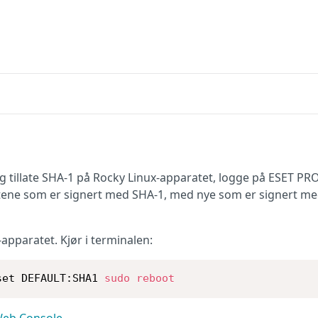
ig tillate SHA-1 på Rocky Linux-apparatet, logge på ESET P
tene som er signert med SHA-1, med nye som er signert m
-apparatet. Kjør i terminalen:
set DEFAULT:SHA1 
sudo
reboot
Web Console
.