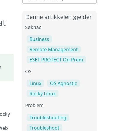
Denne artikkelen gjelder
at
Søknad
Business
Remote Management
ESET PROTECT On-Prem
e
OS
Linux
OS Agnostic
Rocky Linux
Problem
Rocky
Troubleshooting
Troubleshoot
 Web