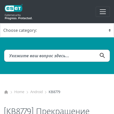
Home
Android
KB8779
[KB8779] Прекращение