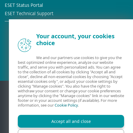
ESET Status Portal
ESET Technical Support
Your account, your cookies
choice
Stávající zákazník?
We and our partners use cookies to give you the
best optimized online experience, analyze our website
traffic, and serve you with personalized ads. You can agree
to the collection of all cookies by clicking "Accept all and
close", decline all non-essential cookies by choosing "Accept
essential cookies only", or adjust your cookie settings by
clicking "Manage cookies". You also have the right to
withdraw your consent or change your cookie preferences
anytime by clicking the "Manage cookies" link in our website
footer or in your account settings (if available). For more
information, see our
Cookie Policy
.
Accept all and close