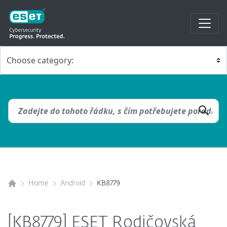
Home
Android
KB8779
[KB8779] ESET Rodičovská