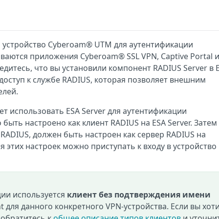
ть устройство Cyberoam® UTM для аутентификации
ваются приложения Cyberoam® SSL VPN, Captive Portal и
едитесь, что вы установили компонент RADIUS Server в 
 доступ к службе RADIUS, которая позволяет внешним
елей.
т использовать ESA Server для аутентификации
быть настроено как клиент RADIUS на ESA Server. Затем
 RADIUS, должен быть настроен как сервер RADIUS на
 этих настроек можно приступать к входу в устройство
ции используется
клиент без подтверждения имени
nt для данного конкретного VPN-устройства. Если вы хот
 обратитесь к
общее описание типов клиентов
и уточнит