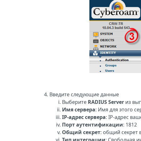
Введите следующие данные
Выберите
RADIUS Server
из вы
Имя сервера
: Имя для этого с
IP-адрес сервера
: IP-адрес ва
Порт аутентификации
: 1812
Общий секрет
: общий секрет 
Тип интеграции
: Свободная и