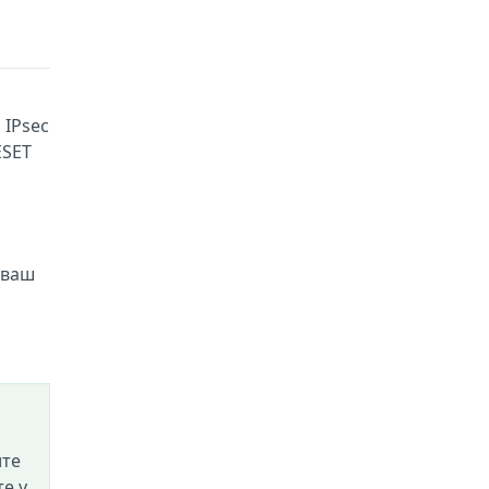
 IPsec
ESET
 ваш
ите
е у