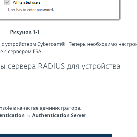
Рисунок 1-1
 с
устройством
Cyberoam®
.
Теперь необходимо настро
е с сервером ESA.
ры сервера RADIUS для устройства
sole в качестве администратора.
entication
→
Authentication Server
.
.