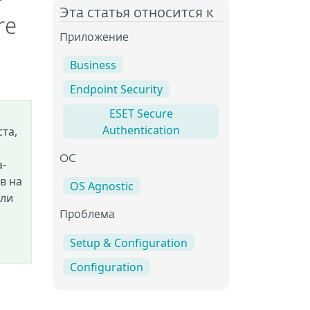
®
Эта статья относится к
re
Приложение
Business
Endpoint Security
ESET Secure
Authentication
та,
OC
а-
в на
OS Agnostic
кли
Проблема
Setup & Configuration
Configuration