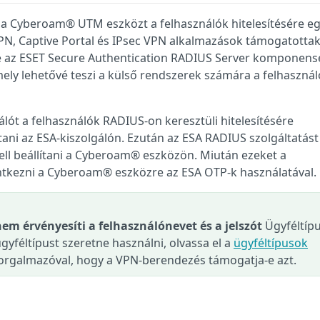
lni a Cyberoam® UTM eszközt a felhasználók hitelesítésére e
N, Captive Portal és IPsec VPN alkalmazások támogatottak
te-e az ESET Secure Authentication RADIUS Server komponensé
ely lehetővé teszi a külső rendszerek számára a felhaszná
lót a felhasználók RADIUS-on keresztüli hitelesítésére
tani az ESA-kiszolgálón. Ezután az ESA RADIUS szolgáltatást
kell beállítani a Cyberoam® eszközön. Miután ezeket a
ntkezni a Cyberoam® eszközre az ESA OTP-k használatával.
nem érvényesíti a felhasználónevet és a jelszót
Ügyféltípu
féltípust szeretne használni, olvassa el a
ügyféltípusok
 forgalmazóval, hogy a VPN-berendezés támogatja-e azt.