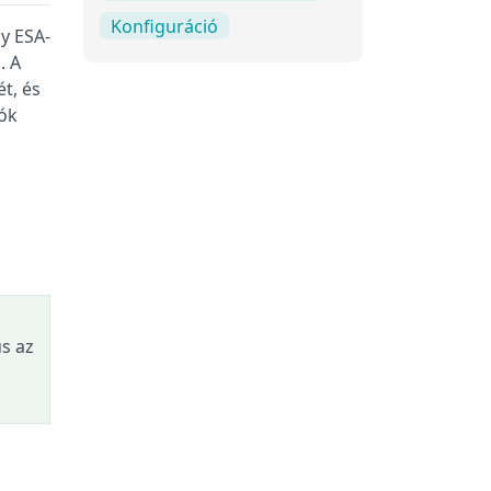
Konfiguráció
gy ESA-
. A
t, és
lók
s az