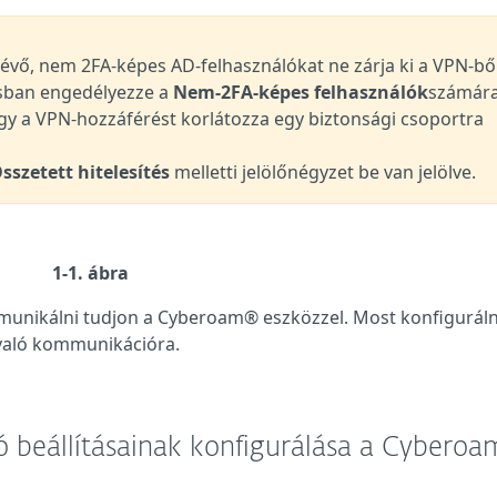
vő, nem 2FA-képes AD-felhasználókat ne zárja ki a VPN-ből
zisban engedélyezze a
Nem-2FA-képes felhasználók
számár
ogy a VPN-hozzáférést korlátozza egy biztonsági csoportra
sszetett hitelesítés
melletti jelölőnégyzet be van jelölve.
1-1. ábra
munikálni tudjon a
Cyberoam®
eszközzel. Most konfigurálni
 való kommunikációra.
ló beállításainak konfigurálása a Cyberoa