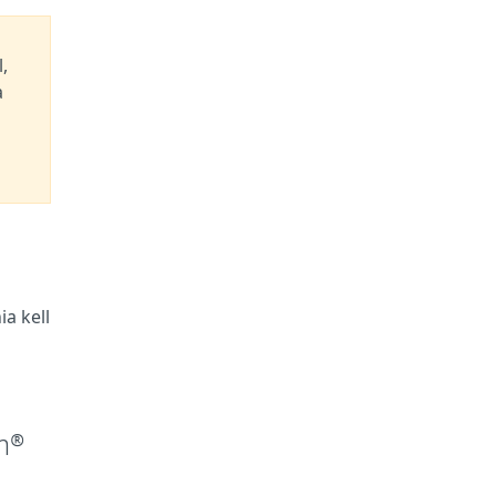
,
a
a kell
m®