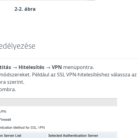
2-2. ábra
gedélyezése
titás
→
Hitelesítés
→
VPN
menüpontra.
i módszereket. Például az SSL VPN-hitelesítéshez válassza az
ra szerint.
ombra.