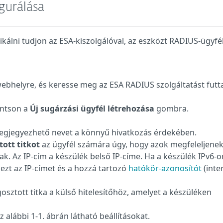
igurálása
ni tudjon az ESA-kiszolgálóval, az eszközt RADIUS-ügyfé
ebhelyre, és keresse meg az ESA RADIUS szolgáltatást futt
intson a
Új sugárzási ügyfél létrehozása
gombra.
egjegyezhető nevet a könnyű hivatkozás érdekében.
ott titkot
az ügyfél számára úgy, hogy azok megfeleljenek
. Az IP-cím a készülék belső IP-címe. Ha a készülék IPv6-o
ezt az IP-címet és a hozzá tartozó
hatókör-azonosítót
(inte
sztott titka a külső hitelesítőhöz, amelyet a készüléken
alábbi 1-1. ábrán látható beállításokat.