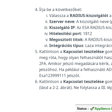
Írja be a következőket:
Válassza a
RADIUS-kiszolgálót
Szerver neve
: A kiszolgáló neve 
Kiszolgáló IP
: Az ESA RADIUS-kis
Hitelesítési port
: 1812
Megosztott titok
: A RADIUS-kisz
Integrációs típus
: Laza integrác
Kattintson a
Kapcsolat tesztelése
gomb
meg róla, hogy olyan felhasználót has
2FA. Amikor jelszó megadására kérik, a
jelszóhoz. Ha például a felhasználó AD
Esa123999111 jelszót.
Kattintson a
Kapcsolat tesztelése
gomb
(lásd a 2-2. ábrát). Ne folytassa a III.