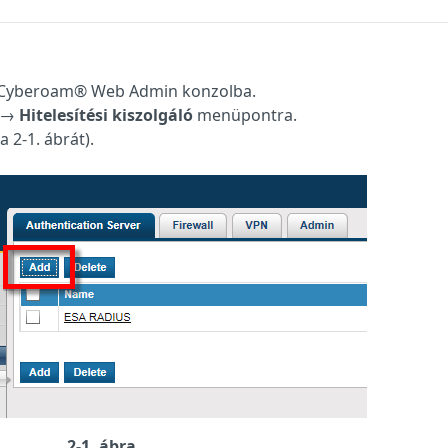
a Cyberoam® Web Admin konzolba.
→
Hitelesítési kiszolgáló
menüpontra.
 2-1. ábrát).
2-1. ábra