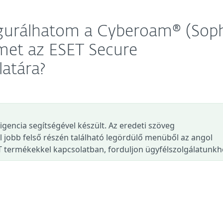
igurálhatom a Cyberoam® (Sop
met az ESET Secure
latára?
ligencia segítségével készült. Az eredeti szöveg
l jobb felső részén található legördülő menüből az angol
T termékekkel kapcsolatban, forduljon ügyfélszolgálatunkh