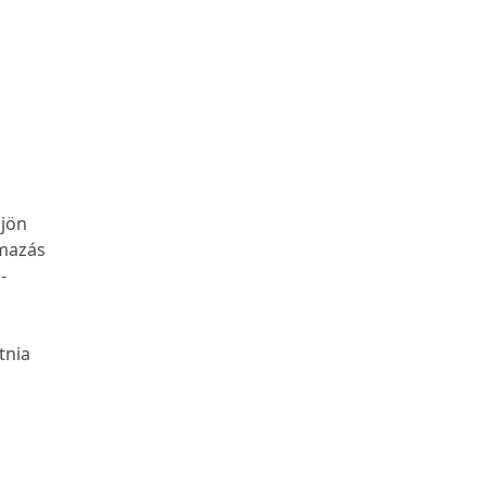
djön
lmazás
-
tnia