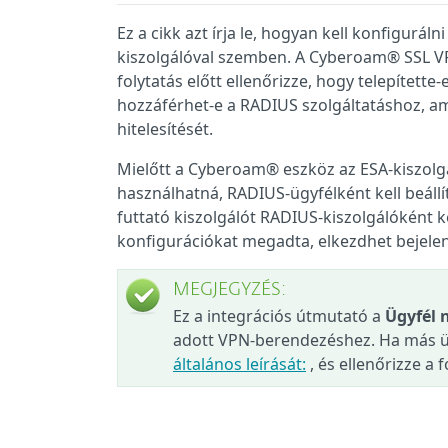
Ez a cikk azt írja le, hogyan kell konfigurá
kiszolgálóval szemben. A Cyberoam® SSL VP
folytatás előtt ellenőrizze, hogy telepítet
hozzáférhet-e a RADIUS szolgáltatáshoz, am
hitelesítését.
Mielőtt a Cyberoam® eszköz az ESA-kiszolgá
használhatná, RADIUS-ügyfélként kell beállí
futtató kiszolgálót RADIUS-kiszolgálóként 
konfigurációkat megadta, elkezdhet bejele
MEGJEGYZÉS:
Ez a integrációs útmutató a
Ügyfél 
adott VPN-berendezéshez. Ha más ügy
általános leírását:
, és ellenőrizze a