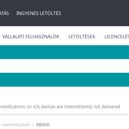
TÁS
INGYENES LETÖLTÉS
VÁLLALATI FELHASZNÁLÓK
LETÖLTÉSEK
LICENCELÉ
otifications on iOS devices are intermittently not delivered
 Authentication
KB3510