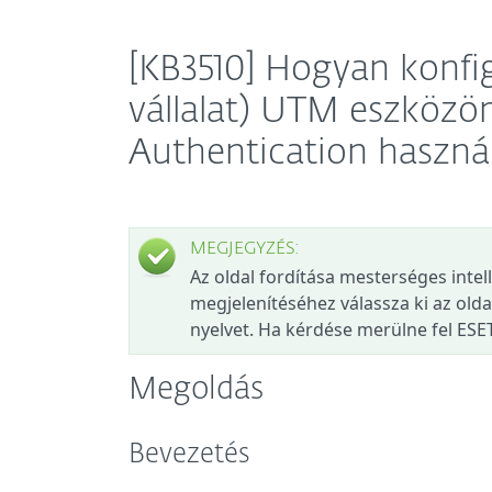
[KB3510] Hogyan konf
vállalat) UTM eszközö
Authentication haszná
MEGJEGYZÉS:
Az oldal fordítása mesterséges intel
megjelenítéséhez válassza ki az olda
nyelvet. Ha kérdése merülne fel ESE
Megoldás
Bevezetés