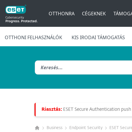
OTTHONRA
CÉGEKNEK
TÁMOGA
OTTHONI FELHASZNÁLÓK
KIS IRODAI TÁMOGATÁS
Riasztás:
ESET Secure Authentication push n
Business
Endpoint Security
ESET Secure