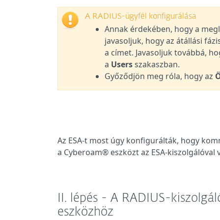
A RADIUS-ügyfél konfigurálása
Annak érdekében, hogy a meglé
javasoljuk, hogy az átállási fá
a címet. Javasoljuk továbbá, h
a
Users
szakaszban.
Győződjön meg róla, hogy az
Ö
Az ESA-t most úgy konfigurálták, hogy kom
a
Cyberoam®
eszközt az ESA-kiszolgálóval
II. lépés - A RADIUS-kiszolgá
eszközhöz