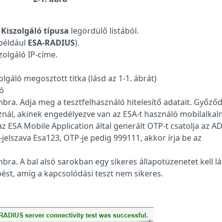
a
Kiszolgáló típusa
legördülő listából.
(például
ESA-RADIUS
).
zolgáló IP-címe.
olgáló megosztott titka (lásd az 1-1. ábrát)
ió
ra. Adja meg a tesztfelhasználó hitelesítő adatait. Győző
znál, akinek engedélyezve van az ESA-t használó mobilalka
z ESA Mobile Application által generált OTP-t csatolja az AD
-jelszava Esa123, OTP-je pedig 999111, akkor írja be az
ra. A bal alsó sarokban egy sikeres állapotüzenetet kell lá
 lépést, amíg a kapcsolódási teszt nem sikeres.