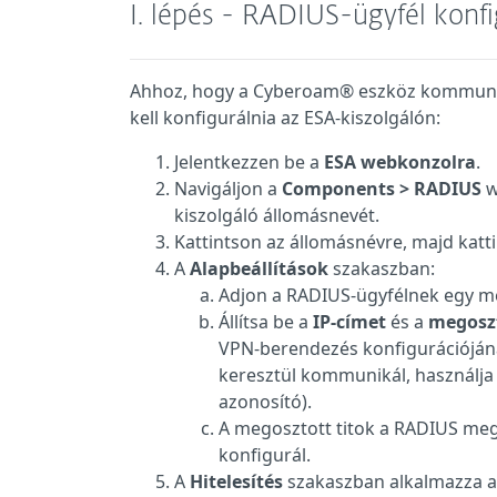
I. lépés - RADIUS-ügyfél konf
Ahhoz, hogy a Cyberoam® eszköz kommunikál
kell konfigurálnia az ESA-kiszolgálón:
Jelentkezzen be a
ESA webkonzolra
.
Navigáljon a
Components > RADIUS
w
kiszolgáló állomásnevét.
Kattintson az állomásnévre, majd katt
A
Alapbeállítások
szakaszban:
Adjon a RADIUS-ügyfélnek egy m
Állítsa be a
IP-címet
és a
megoszt
VPN-berendezés konfigurációjának
keresztül kommunikál, használja 
azonosító).
A megosztott titok a RADIUS mego
konfigurál.
A
Hitelesítés
szakaszban alkalmazza az 