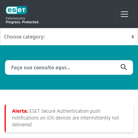
Alerta:
ESET Secure Authentication push
notifications on iOS devices are intermittently not
delivered