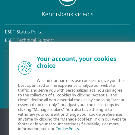
Kennisbank video's
ESET Status Portal
ESET Technical Support
Your account, your cookies
choice
Bestaande klant?
We and our partners use cookies to give you the
best optimized online experience, analyze our website
traffic, and serve you with personalized ads. You can agree
to the collection of all cookies by clicking "Accept all and
close", decline all non-essential cookies by choosing "Accept
essential cookies only", or adjust your cookie settings by
clicking "Manage cookies". You also have the right to
withdraw your consent or change your cookie preferences
anytime by clicking the "Manage cookies" link in our website
footer or in your account settings (if available). For more
information, see our
Cookie Policy
.