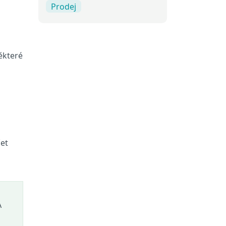
Prodej
ěkteré
čet
A