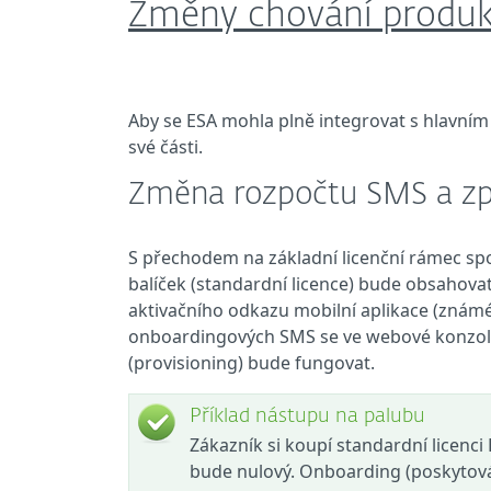
Změny chování produ
Aby se ESA mohla plně integrovat s hlavním
své části.
Změna rozpočtu SMS a z
S přechodem na základní licenční rámec sp
balíček (standardní licence) bude obsahov
aktivačního odkazu mobilní aplikace (známéh
onboardingových SMS se ve webové konzoli
(provisioning) bude fungovat.
Příklad nástupu na palubu
Zákazník si koupí standardní licenc
bude nulový. Onboarding (poskytová