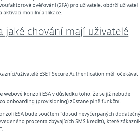
oufaktorové ověřování (2FA) pro uživatele, obdrží uživatel
aktivaci mobilní aplikace.
 jaké chování mají uživatelé
azníci/uživatelé ESET Secure Authentication měli očekávat
e webové konzoli ESA v důsledku toho, že se již nebude
o onboarding (provisioning) zůstane plně funkční.
onzoli ESA bude součtem "dosud nevyčerpaných dodatečn
řevedeného procenta zbývajících SMS kreditů, které zákazní
".