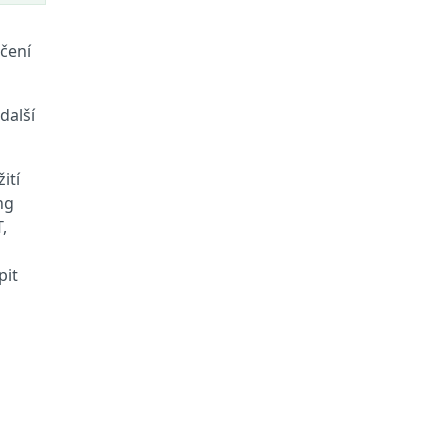
čení
další
ití
ng
,
pit