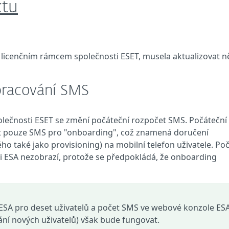
ktu
 licenčním rámcem společnosti ESET, musela aktualizovat n
pracování SMS
olečnosti ESET se změní počáteční rozpočet SMS. Počáteční
at pouze SMS pro "onboarding", což znamená doručení
o také jako provisioning) na mobilní telefon uživatele. Po
 ESA nezobrazí, protože se předpokládá, že onboarding
i ESA pro deset uživatelů a počet SMS ve webové konzole ES
ní nových uživatelů) však bude fungovat.