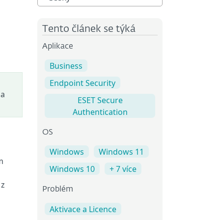
Tento článek se týká
Aplikace
Business
Endpoint Security
na
ESET Secure
Authentication
OS
Windows
Windows 11
m
Windows 10
+ 7 více
 z
Problém
Aktivace a Licence