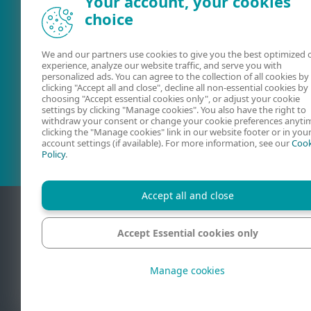
Your account, your cookies
choice
We and our partners use cookies to give you the best optimized 
experience, analyze our website traffic, and serve you with
personalized ads. You can agree to the collection of all cookies by
clicking "Accept all and close", decline all non-essential cookies by
choosing "Accept essential cookies only", or adjust your cookie
Uživatelské
ESET Fórum
settings by clicking "Manage cookies". You also have the right to
příručky
withdraw your consent or change your cookie preferences anyti
clicking the "Manage cookies" link in our website footer or in you
account settings (if available). For more information, see our
Cook
Policy
.
Accept all and close
Accept Essential cookies only
Kontakt
Oc
Manage cookies
© 1992 - 2026 ESET
ochranné známky