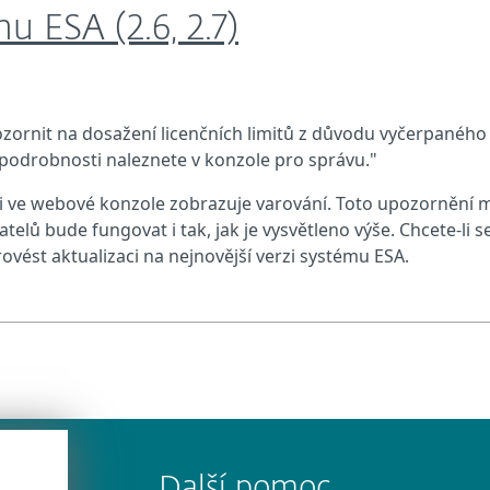
u ESA (2.6, 2.7)
zornit na dosažení licenčních limitů z důvodu vyčerpaného
, podrobnosti naleznete v konzole pro správu."
 i ve webové konzole zobrazuje varování. Toto upozornění 
elů bude fungovat i tak, jak je vysvětleno výše. Chcete-li s
vést aktualizaci na nejnovější verzi systému ESA.
Další pomoc