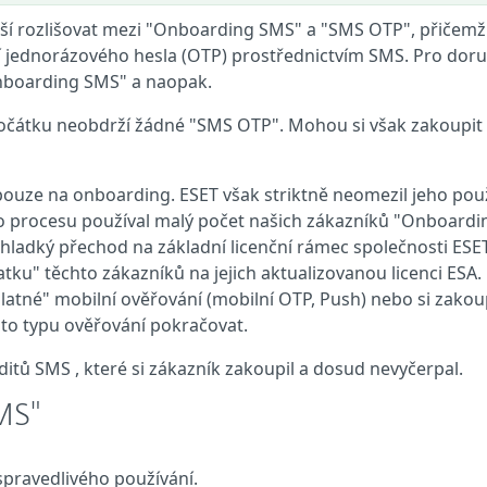
vější rozlišovat mezi "Onboarding SMS" a "SMS OTP", přičemž
 jednorázového hesla (OTP) prostřednictvím SMS. Pro doru
boarding SMS" a naopak.
počátku neobdrží žádné "SMS OTP". Mohou si však zakoupit 
ouze na onboarding. ESET však striktně neomezil jeho použ
to procesu používal malý počet našich zákazníků "Onboardi
 hladký přechod na základní licenční rámec společnosti ESET
ku" těchto zákazníků na jejich aktualizovanou licenci ESA.
latné" mobilní ověřování (mobilní OTP, Push) nebo si zakou
mto typu ověřování pokračovat.
itů SMS , které si zákazník zakoupil a dosud nevyčerpal.
MS"
ravedlivého používání.