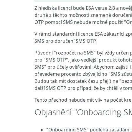
Z hlediska licencí bude ESA verze 2.8 a no
druhá z těchto možností znamená doručení
OTP pomocí SMS nebude možné použít "On
V rámci standardní licence ESA zákazníci z
SMS pro doručení SMS OTP.
Původní "rozpočet na SMS" byl vždy určen p
pro "SMS OTP". Jako vedlejší produkt toho
SMS" pro účely ověřování. Abychom zajistili
převedeme procento zbývajícího "SMS zůstat
Budou tak mít dostatek času přejít na "bezp
další SMS OTP pro případ, že by chtěli v to
Tento přechod nebude mít vliv na počet kred
Objasnění "Onboarding S
"Onboarding SMS" podléhá zásadám sp