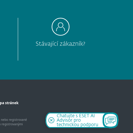
Stávající zákazník?
pa stránek
Chatujte s ESET AI
y nebo registrované
Advisor pro
u registrovanými
technickou podporu