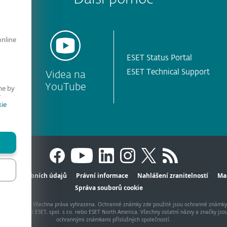
online
ESET Status Portal
ESET Technical Support
Videa na
YouTube
me by
r
ie
hrana osobních údajů
Právní informace
Nahlášení zranitelností
Ma
Správa souborů cookie
, spol. s r.o. - Všechna práva vyhrazena. Ochranné známky zde použité jsou ochranné známk
 společnosti ESET, spol. s r.o. nebo ESET North America. Všechny ostatní názvy a značky jso
ochrannými známkami příslušných společností.