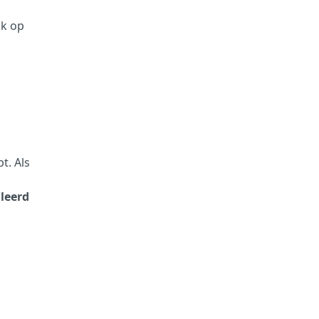
ik op
t. Als
lleerd