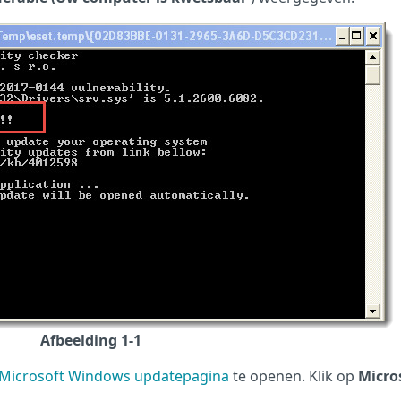
Afbeelding 1-1
Microsoft Windows updatepagina
te openen. Klik op
Micro