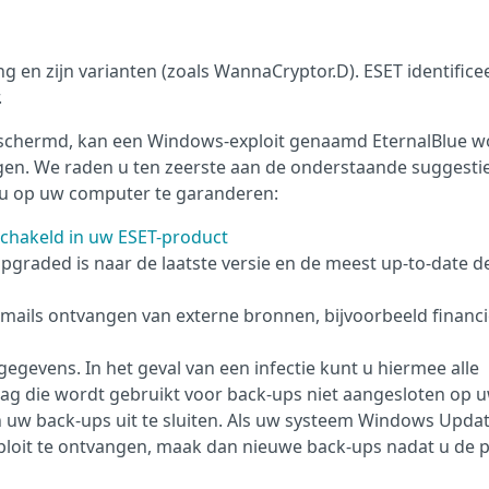
g en zijn varianten (zoals WannaCryptor.D). ESET identifice
.
eschermd, kan een Windows-exploit genaamd EternalBlue 
en. We raden u ten zeerste aan de onderstaande suggesti
au op uw computer te garanderen:
eschakeld in uw ESET-product
graded is naar de laatste versie en de meest up-to-date de
mails ontvangen van externe bronnen, bijvoorbeeld financi
gevens. In het geval van een infectie kunt u hiermee alle
lag die wordt gebruikt voor back-ups niet aangesloten op 
n uw back-ups uit te sluiten. Als uw systeem Windows Upda
ploit te ontvangen, maak dan nieuwe back-ups nadat u de 