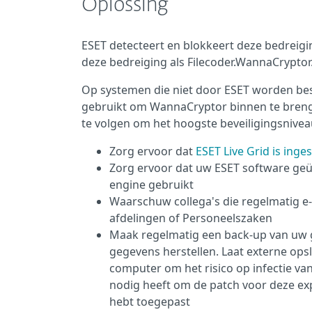
Oplossing
ESET detecteert en blokkeert deze bedreigin
deze bedreiging als Filecoder.WannaCryptor
Op systemen die niet door ESET worden b
gebruikt om WannaCryptor binnen te breng
te volgen om het hoogste beveiligingsnive
Zorg ervoor dat
ESET Live Grid is ing
Zorg ervoor dat uw ESET software geüp
engine gebruikt
Waarschuw collega's die regelmatig e-
afdelingen of Personeelszaken
Maak regelmatig een back-up van uw ge
gegevens herstellen. Laat externe ops
computer om het risico op infectie va
nodig heeft om de patch voor deze ex
hebt toegepast