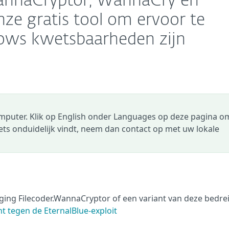
WannaCryptor, WannaCry en
nze gratis tool om ervoor te
ows kwetsbaarheden zijn
omputer. Klik op English onder Languages op deze pagina o
 iets onduidelijk vindt, neem dan contact op met uw lokale
ging Filecoder.WannaCryptor of een variant van deze bedre
t tegen de EternalBlue-exploit