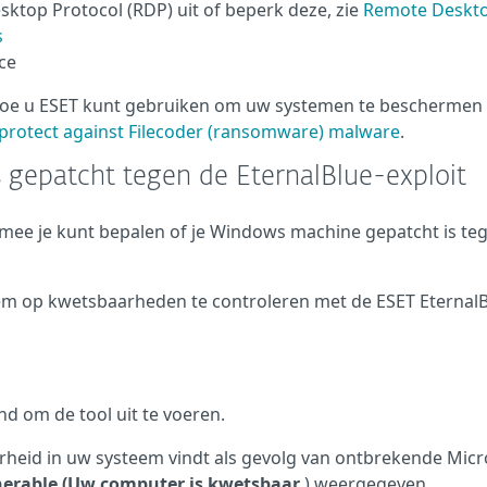
ktop Protocol (RDP) uit of beperk deze, zie
Remote Deskt
s
ce
 hoe u ESET kunt gebruiken om uw systemen te beschermen
o protect against Filecoder (ransomware) malware
.
 gepatcht tegen de EternalBlue-exploit
rmee je kunt bepalen of je Windows machine gepatcht is te
em op kwetsbaarheden te controleren met de ESET Eternal
d om de tool uit te voeren.
eid in uw systeem vindt als gevolg van ontbrekende Micr
nerable (Uw computer is kwetsbaar
) weergegeven.