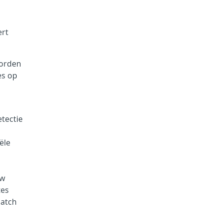
ert
worden
es op
tectie
ële
uw
tes
patch