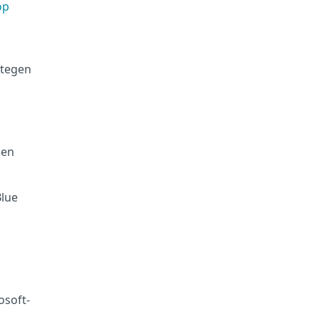
op
 tegen
gen
Blue
osoft-