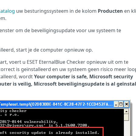
Catalog
uw besturingssysteem in de kolom
Producten
en kl
em.
venster om de beveiligingsupdate voor uw systeem te
lleerd, start je de computer opnieuw op.
rt, voert u ESET EternalBlue Checker opnieuw uit om te
orrect is geïnstalleerd en uw systeem geen risico meer loop
talleerd, wordt
Your computer is safe, Microsoft security
ter is veilig, Microsoft beveiligingsupdate is al geïnsta