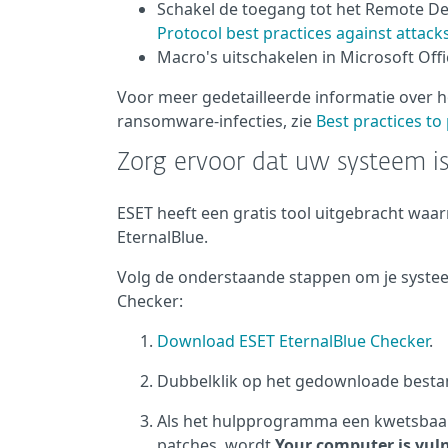
Schakel de toegang tot het Remote Des
Protocol best practices against attack
Macro's uitschakelen in Microsoft Offi
Voor meer gedetailleerde informatie over
ransomware-infecties, zie
Best practices t
Zorg ervoor dat uw systeem is
ESET heeft een gratis tool uitgebracht waa
EternalBlue.
Volg de onderstaande stappen om je syste
Checker:
Download ESET EternalBlue Checker
.
Dubbelklik op het gedownloade bestan
Als het hulpprogramma een kwetsbaarh
patches, wordt
Your computer is vul