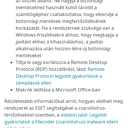
az összes adatot. Ne hagyja a biztonsági
mentésekhez használt külső tárolót a
számítógéphez csatlakoztatva, hogy elkerülje a
biztonsági mentések megfertőződésének
kockázatát. Ha a rendszernek szüksége van a
Windows-frissítésekre ahhoz, hogy megkapja a
javítást ehhez a kihasználáshoz, a javítás
alkalmazása után hozzon létre új biztonsági
mentéseket
Tiltja le vagy korlátozza a Remote Desktop
Protocol (RDP) hozzáférést, lásd:
Remote
Desktop Protocol legjobb gyakorlatok a
támadások ellen
Makrók letiltása a Microsoft Office-ban
Részletesebb információkat arról, hogyan védheti meg
rendszerét az ESET segítségével a zsarolóvírus-
fertőzésekkel szemben, a
oldalon talál: Legjobb
gyakorlatok a Filecoder (zsarolóvírus) malware elleni