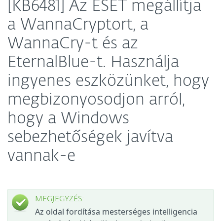
[KB6481] Az ESET megállítja
a WannaCryptort, a
WannaCry-t és az
EternalBlue-t. Használja
ingyenes eszközünket, hogy
megbizonyosodjon arról,
hogy a Windows
sebezhetőségek javítva
vannak-e
MEGJEGYZÉS:
Az oldal fordítása mesterséges intelligencia