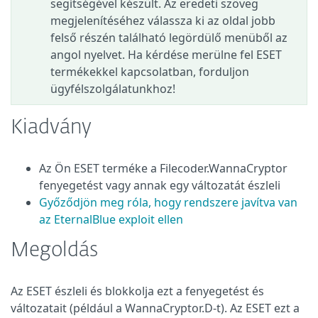
segítségével készült. Az eredeti szöveg
megjelenítéséhez válassza ki az oldal jobb
felső részén található legördülő menüből az
angol nyelvet. Ha kérdése merülne fel ESET
termékekkel kapcsolatban, forduljon
ügyfélszolgálatunkhoz!
Kiadvány
Az Ön ESET terméke a Filecoder.WannaCryptor
fenyegetést vagy annak egy változatát észleli
Győződjön meg róla, hogy rendszere javítva van
az EternalBlue exploit ellen
Megoldás
Az ESET észleli és blokkolja ezt a fenyegetést és
változatait (például a WannaCryptor.D-t). Az ESET ezt a