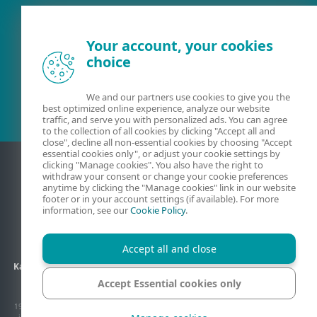
Your account, your cookies
choice
Meglévő ügyfél?
We and our partners use cookies to give you the
best optimized online experience, analyze our website
traffic, and serve you with personalized ads. You can agree
to the collection of all cookies by clicking "Accept all and
close", decline all non-essential cookies by choosing "Accept
essential cookies only", or adjust your cookie settings by
clicking "Manage cookies". You also have the right to
withdraw your consent or change your cookie preferences
anytime by clicking the "Manage cookies" link in our website
footer or in your account settings (if available). For more
information, see our
Cookie Policy
.
Accept all and close
Kapcsolat
Adatkezelés
ÁSZF
Partneroldalak
Oldaltérkép
Accept Essential cookies only
Sütik kezelése
1992–2026 ESET, spol. s r.o. Minden jog fenntartva. Az itt használt védjegyek, szerzői
jog által védett tartalmak az ESET, spol. s r.o. vagy az ESET Észak-Amerika illetve a