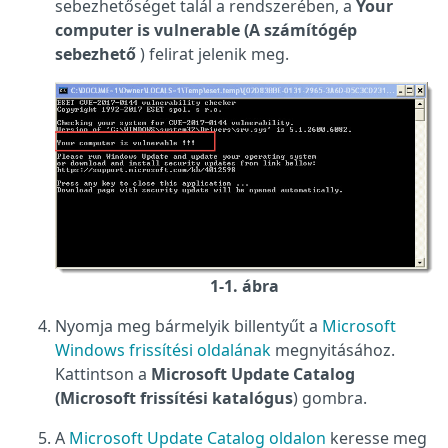
sebezhetőséget talál a rendszerében, a
Your
computer is vulnerable (A számítógép
sebezhető
) felirat jelenik meg.
1-1. ábra
Nyomja meg bármelyik billentyűt a
Microsoft
Windows frissítési oldalának
megnyitásához.
Kattintson a
Microsoft Update Catalog
(Microsoft frissítési katalógus
) gombra.
A
Microsoft Update Catalog oldalon
keresse meg