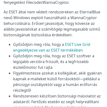
fenyegetést Filecoder.WannaCryptor.
Az ESET által nem védett rendszereken az EternalBlue
nevű Windows exploit használható a WannaCryptor
behurcolására. Erősen javasoljuk, hogy kövesse az
alábbi javaslatokat a számítógép legmagasabb szintű
biztonságának biztosítása érdekében:
Győződjön meg róla, hogy a
ESET Live Grid
engedélyezve van az ESET termékében
Győződjön meg róla, hogy az ESET szoftver a
legújabb verzióra frissült, és a legfrissebb
észlelőmotor fut rajta
Figyelmeztesse azokat a kollégákat, akik gyakran
kapnak e-maileket külső forrásokból—például a
pénzügyi osztályoktól vagy a humán erőforrás
részlegtől
Rendszeresen készítsen biztonsági másolatot az
adatairól. Fertőzés esetén ez segít helyreállítani