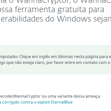
ueia o WannaCryptor, o WannaC
ossa ferramenta gratuita para
lnerabilidades do Windows seja
mputador. Clique em inglês em Idiomas nesta página para e
algo que não esteja claro, por favor entre em contato com o
ilecoder.WannaCryptor ou uma variante dessa ameaça
a corrigido contra o exploit EternalBlue