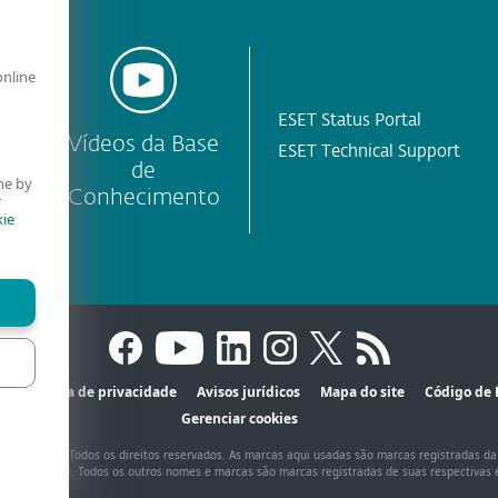
online
ESET Status Portal
y
Vídeos da Base
ESET Technical Support
de
me by
Conhecimento
r
ie
o
Política de privacidade
Avisos jurídicos
Mapa do site
Código de 
Gerenciar cookies
pol. s r.o. – Todos os direitos reservados. As marcas aqui usadas são marcas registradas da E
ica do Norte. Todos os outros nomes e marcas são marcas registradas de suas respectivas