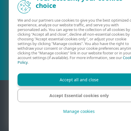
choice
We and our partners use cookies to give you the best optimized 
experience, analyze our website traffic, and serve you with
personalized ads. You can agree to the collection of all cookies by
clicking "Accept all and close", decline all non-essential cookies by
Ajuda on-line
ESET Securit
choosing "Accept essential cookies only", or adjust your cookie
settings by clicking "Manage cookies". You also have the right to
Forum
withdraw your consent or change your cookie preferences anyti
clicking the "Manage cookies" link in our website footer or in you
account settings (if available). For more information, see our
Cook
Policy
.
Accept all and close
Accept Essential cookies only
Contat
Manage cookies
© 1992–2026 ESET, s
ESET Amér