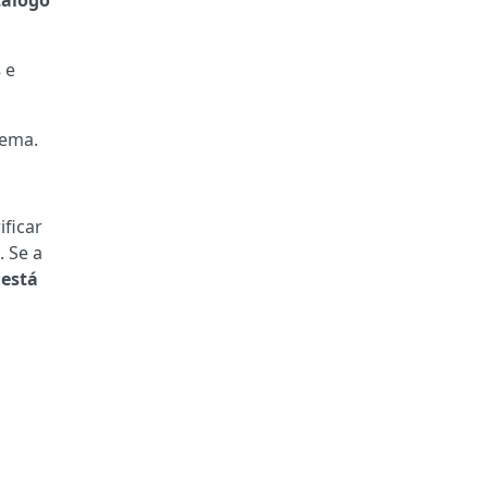
tálogo
s
e
tema.
ficar
. Se a
está