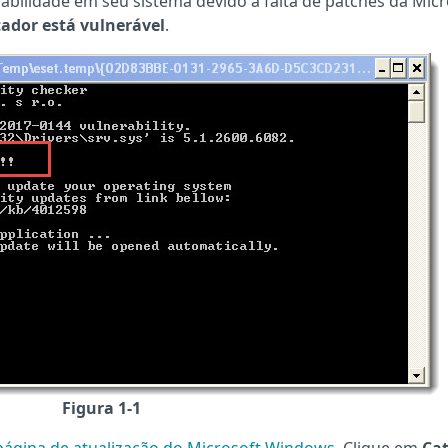
bilidade em seu sistema devido à falta de patches da Micr
ador está vulnerável
.
Figura 1-1