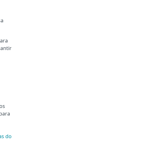
sa
para
antir
 os
para
as do