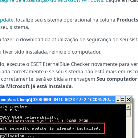
página de atualização do Microsoft Windows
. Clique em
Ca
Update
, localize seu sistema operacional na coluna
Product
 seu sistema.
a fazer o download da atualização de segurança do seu sis
tiver sido instalada, reinicie o computador.
o, execute o ESET EternalBlue Checker novamente para veri
alada corretamente e se seu sistema não está mais em risco
da corretamente, será exibida a mensagem
Seu computador 
a Microsoft já está instalada
.