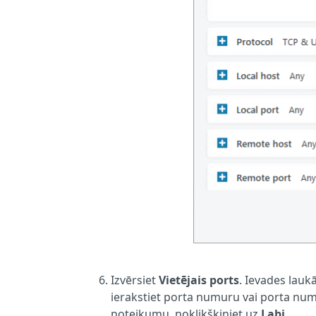
Izvērsiet
Vietējais ports
. Ievades lauk
ierakstiet porta numuru vai porta num
noteikumu, noklikšķiniet uz
Labi
.