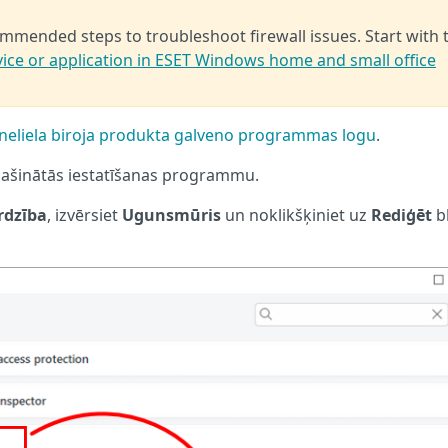
ecommended steps to troubleshoot firewall issues. Start with 
evice or application in ESET Windows home and small office
 neliela biroja produkta galveno programmas logu
.
aplašinātās iestatīšanas programmu.
rdzība
, izvērsiet
Ugunsmūris
un noklikšķiniet uz
Rediģēt
b