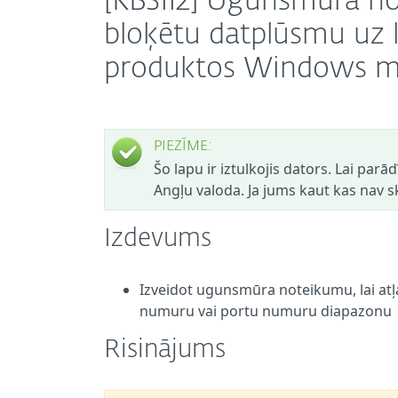
[KB3112] Ugunsmūra not
bloķētu datplūsmu uz
produktos Windows mā
PIEZĪME:
Šo lapu ir iztulkojis dators. Lai parā
Angļu valoda. Ja jums kaut kas nav sk
Izdevums
Izveidot ugunsmūra noteikumu, lai atļ
numuru vai portu numuru diapazonu
Risinājums