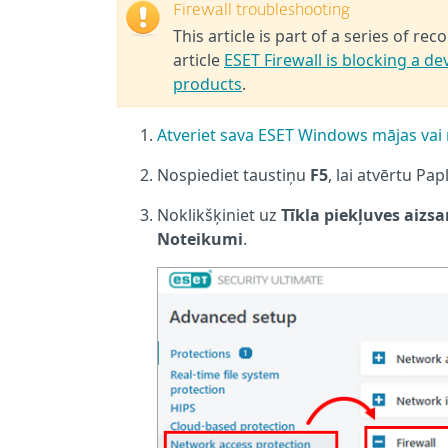
Firewall troubleshooting
This article is part of a series of r
article
ESET Firewall is blocking a d
products
.
Atveriet sava ESET Windows mājas vai
Nospiediet taustiņu
F5
, lai atvērtu P
Noklikšķiniet uz
Tīkla piekļuves aizsa
Noteikumi
.