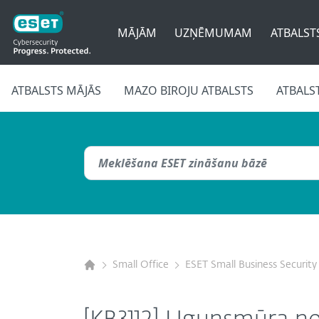
MĀJĀM
UZŅĒMUMAM
ATBALST
ATBALSTS MĀJĀS
MAZO BIROJU ATBALSTS
ATBALS
Small Office
ESET Small Business Security