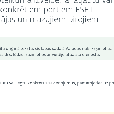
eikuma izveide, lai atļautu vai
 konkrētiem portiem ESET
jas un mazajiem birojiem
dītu oriģināltekstu, šīs lapas sadaļā Valodas noklikšķiniet uz
aidrs, lūdzu, sazinieties ar vietējo atbalsta dienestu.
autu vai liegtu konkrētus savienojumus, pamatojoties uz po