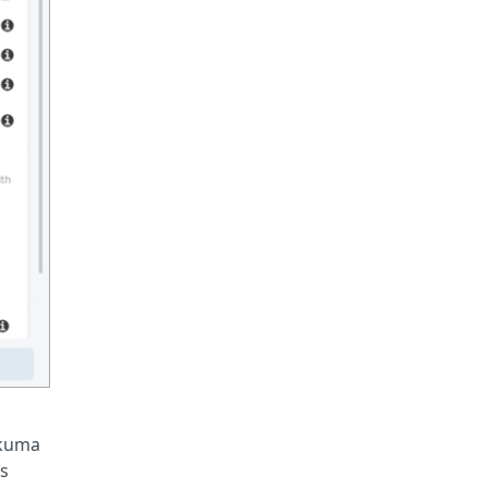
ikuma
es