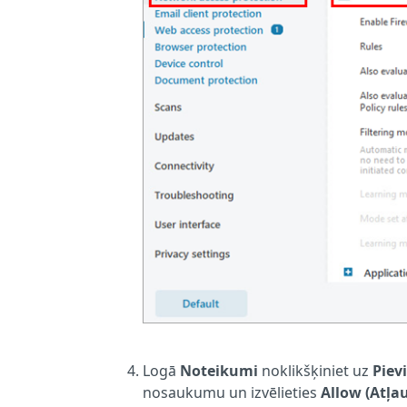
Logā
Noteikumi
noklikšķiniet uz
Piev
nosaukumu un izvēlieties
Allow (Atļau