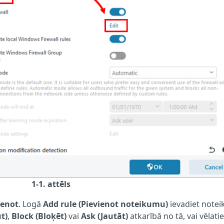
1-1. attēls
ienot
. Logā
Add rule (Pievienot noteikumu)
ievadiet note
t)
,
Block (Bloķēt)
vai
Ask (Jautāt)
atkarībā no tā, vai vēlati