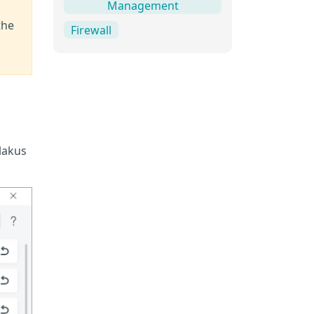
Management
the
Firewall
lakus