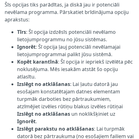
Šīs opcijas tiks parādītas, ja diskā jau ir potenciāli
nevēlama programma. Pārskatiet brīdinājuma opciju
aprakstus:
Tīrs
: Šī opcija izdzēsīs potenciāli nevēlamo
lietojumprogrammu no jūsu sistēmas.
Ignorēt
: Šī opcija ļauj potenciāli nevēlamajai
lietojumprogrammai palikt jūsu sistēmā.
Kopēt karantīnā
: Šī opcija ir iepriekš izvēlēta pēc
noklusējuma. Mēs iesakām atstāt šo opciju
atlasītu.
Izslēgt no atklāšanas
: Lai ļautu datorā jau
esošajam konstatētajam datnes elementam
turpmāk darboties bez pārtraukumiem,
atzīmējiet izvēles rūtiņu blakus izvēles rūtiņai
Izslēgt no atklāšanas
un noklikšķiniet uz
Ignorēt
.
Izslēgt parakstu no atklāšanas
: Lai turpmāk
datorā bez pārtraukuma (no esošajiem failiem vai