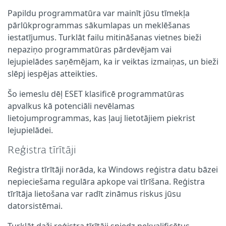
Papildu programmatūra var mainīt jūsu tīmekļa
pārlūkprogrammas sākumlapas un meklēšanas
iestatījumus. Turklāt failu mitināšanas vietnes bieži
nepaziņo programmatūras pārdevējam vai
lejupielādes saņēmējam, ka ir veiktas izmaiņas, un bieži
slēpj iespējas atteikties.
Šo iemeslu dēļ ESET klasificē programmatūras
apvalkus kā potenciāli nevēlamas
lietojumprogrammas, kas ļauj lietotājiem piekrist
lejupielādei.
Reģistra tīrītāji
Reģistra tīrītāji norāda, ka Windows reģistra datu bāzei
nepieciešama regulāra apkope vai tīrīšana. Reģistra
tīrītāja lietošana var radīt zināmus riskus jūsu
datorsistēmai.
Turklāt daži reģistra tīrītāji sniedz nekvalificētus,