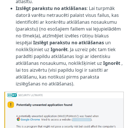
atlasītu.
Izslēgt parakstu no atklāšanas
: Lai turpmāk
datorā varētu netraucēti palaist visus failus, kas
identificēti ar konkrētu atklāšanas nosaukumu
(parakstu) (no esošajiem failiem vai lejupielādēm
no tīmekļa), atzīmējiet izvēles rūtiņu blakus
iespējai
Izslēgt parakstu no atklāšanas
un
noklikšķiniet uz
Ignorēt
. Ja uzreiz pēc tam tiek
parādīti papildu atklāšanas logi ar identisku
atklāšanas nosaukumu, noklikšķiniet uz
Ignorēt
,
lai tos aizvērtu (visi papildu logi ir saistīti ar
atklāšanu, kas notikusi pirms paraksta
izslēgšanas no atklāšanas).