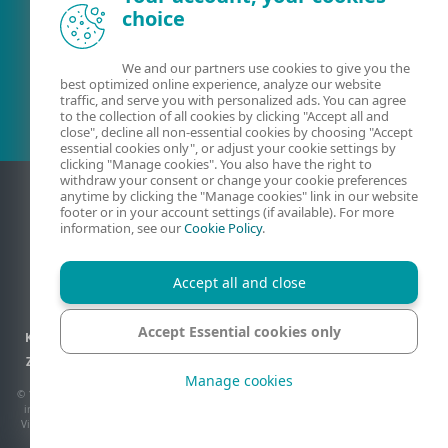
choice
Esošais klients?
We and our partners use cookies to give you the
best optimized online experience, analyze our website
traffic, and serve you with personalized ads. You can agree
to the collection of all cookies by clicking "Accept all and
close", decline all non-essential cookies by choosing "Accept
essential cookies only", or adjust your cookie settings by
clicking "Manage cookies". You also have the right to
withdraw your consent or change your cookie preferences
anytime by clicking the "Manage cookies" link in our website
footer or in your account settings (if available). For more
information, see our
Cookie Policy
.
Accept all and close
Accept Essential cookies only
Kontaktinformācija
Konfidencialitāte
Juridiskā informācija
Ziņot par ievainojamībām
Vietnes karte
Pārvaldīt sīkfailus
Manage cookies
© 1992 - 2026 ESET, spol. s r.o. - Visas tiesības paturētas. Šeit izmantotās preču zīmes
ir ESET, spol. s r.o. vai ESET North America preču zīmes vai reģistrētas preču zīmes.
Visi pārējie nosaukumi un zīmoli ir to atbilstošo uzņēmumu reģistrētas preču zīmes.