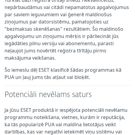
nepārbaudāmus vai citādi nepamatotus apgalvojumus
par saviem ieguvumiem vai ģenerē maldinošus
ziņojumus par datorsistēmu, pamatojoties uz
"bezmaksas skenēšanas" rezultātiem. Šo maldinošo
apgalvojumu un ziņojumu mērķis ir pārliecināt jūs
iegādāties pilnu versiju vai abonementu, parasti
neļaujot jums novērtēt reģistra tīrītāju pirms
maksājuma veikšanas.
Šo iemeslu dēļ ESET klasificē šādas programmas kā
PUA un ļauj jums tās atļaut vai bloķēt.
Potenciāli nevēlams saturs
Ja jūsu ESET produktā ir iespējota potenciāli nevēlamu
programmu noteikšana, vietnes, kurām ir reputācija,
ka tās popularizē PUA vai maldina lietotājus veikt
darbības, kas var negatīvi ietekmēt viņu sistēmu vai