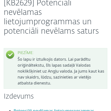
[KB2629] Potenciāli
nevēlamas
lietojumprogrammas un
potenciāli nevēlams saturs
PIEZĪME:
Šo lapu ir iztulkojis dators. Lai parādītu
oriģināltekstu, šīs lapas sadaļā Valodas
noklikšķiniet uz Angļu valoda. Ja jums kaut kas
nav skaidrs, lūdzu, sazinieties ar vietējo
atbalsta dienestu.
Izdevums
Potenciāli nevēlamas lietojumprogrammas