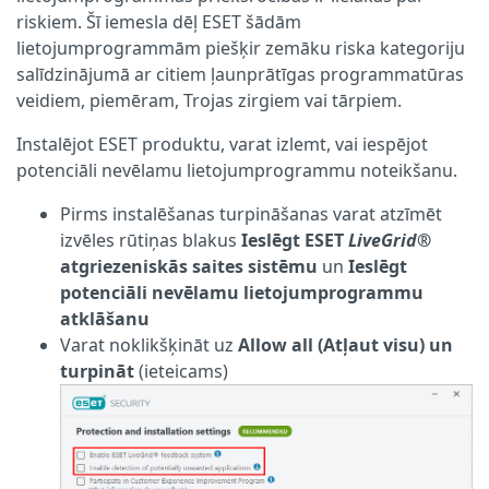
riskiem. Šī iemesla dēļ ESET šādām
lietojumprogrammām piešķir zemāku riska kategoriju
salīdzinājumā ar citiem ļaunprātīgas programmatūras
veidiem, piemēram, Trojas zirgiem vai tārpiem.
Instalējot ESET produktu, varat izlemt, vai iespējot
potenciāli nevēlamu lietojumprogrammu noteikšanu.
Pirms instalēšanas turpināšanas varat atzīmēt
izvēles rūtiņas blakus
Ieslēgt ESET
LiveGrid®
atgriezeniskās saites sistēmu
un
Ieslēgt
potenciāli nevēlamu lietojumprogrammu
atklāšanu
Varat noklikšķināt uz
Allow all (Atļaut visu) un
turpināt
(ieteicams)