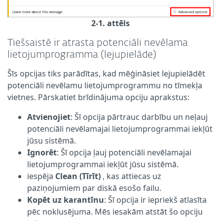
2-1. attēls
Tiešsaistē ir atrasta potenciāli nevēlama
lietojumprogramma (lejupielāde)
Šīs opcijas tiks parādītas, kad mēģināsiet lejupielādēt
potenciāli nevēlamu lietojumprogrammu no tīmekļa
vietnes. Pārskatiet brīdinājuma opciju aprakstus:
Atvienojiet
: Šī opcija pārtrauc darbību un neļauj
potenciāli nevēlamajai lietojumprogrammai iekļūt
jūsu sistēmā.
Ignorēt
: Šī opcija ļauj potenciāli nevēlamajai
lietojumprogrammai iekļūt jūsu sistēmā.
iespēja
Clean (Tīrīt)
, kas attiecas uz
paziņojumiem par diskā esošo failu.
Kopēt uz karantīnu
: Šī opcija ir iepriekš atlasīta
pēc noklusējuma. Mēs iesakām atstāt šo opciju