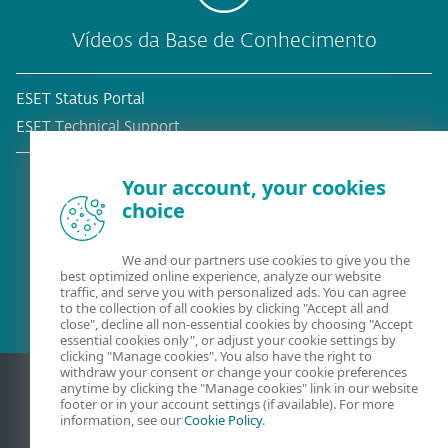
Vídeos da Base de Conhecimento
ESET Status Portal
ESET Technical Support
Your account, your cookies
choice
Cliente atual?
We and our partners use cookies to give you the
best optimized online experience, analyze our website
traffic, and serve you with personalized ads. You can agree
to the collection of all cookies by clicking "Accept all and
close", decline all non-essential cookies by choosing "Accept
essential cookies only", or adjust your cookie settings by
clicking "Manage cookies". You also have the right to
withdraw your consent or change your cookie preferences
anytime by clicking the "Manage cookies" link in our website
footer or in your account settings (if available). For more
information, see our
Cookie Policy
.