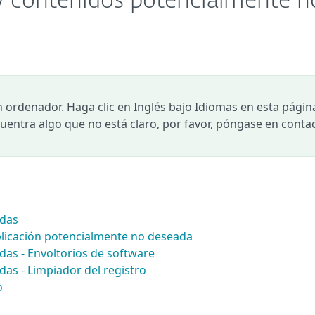
 y contenidos potencialmente n
n ordenador. Haga clic en Inglés bajo Idiomas en esta págin
ncuentra algo que no está claro, por favor, póngase en conta
adas
plicación potencialmente no deseada
as - Envoltorios de software
as - Limpiador del registro
o