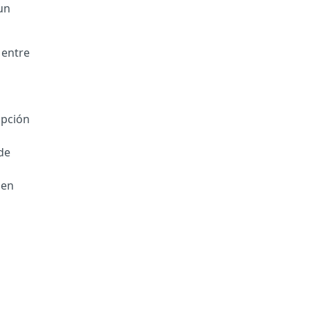
un
 entre
opción
de
 en