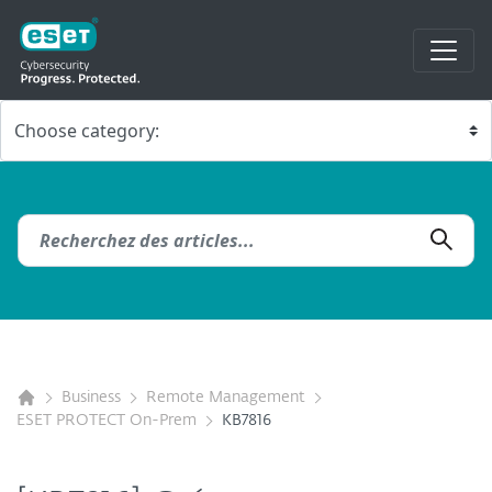
Business
Remote Management
ESET PROTECT On-Prem
KB7816