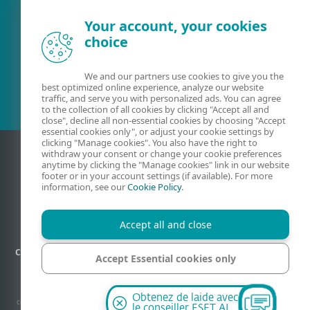
Your account, your cookies
choice
Client existant?
We and our partners use cookies to give you the
best optimized online experience, analyze our website
traffic, and serve you with personalized ads. You can agree
to the collection of all cookies by clicking "Accept all and
close", decline all non-essential cookies by choosing "Accept
essential cookies only", or adjust your cookie settings by
clicking "Manage cookies". You also have the right to
withdraw your consent or change your cookie preferences
anytime by clicking the "Manage cookies" link in our website
footer or in your account settings (if available). For more
information, see our
Cookie Policy
.
Accept all and close
Contact
Confidentialité
Informations légales
Plan du site
Accept Essential cookies only
Gérer les cookies
Manage cookies
© 1992-2026 ESET, spol. s r.o. Tous les droits sont réservés. Les marques
Obtenez de laide avec
commerciales qui y sont utilisées sont des marques commerciales ou des marques
le conseiller ESET AI.