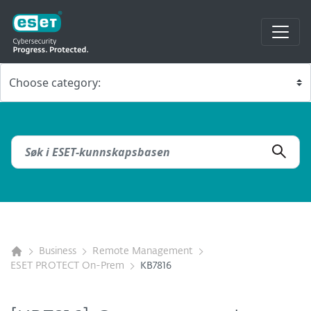
Business
Remote Management
ESET PROTECT On-Prem
KB7816