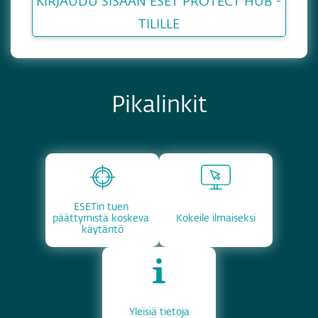
KIRJAUDU SISÄÄN ESET PROTECT HUB -
TILILLE
Pikalinkit
ESETin tuen 
päättymistä koskeva 
Kokeile ilmaiseksi
käytäntö
Yleisiä tietoja