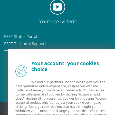
Youtube-videot
ESET Status Portal
ESET Technical Support
Your account, your cookies
choice
Olemassa oleva asiakas?
We and our partners use cookies to give you the
best optimized online experience, analyze our website
traffic, and serve you with personalized ads. You can agree
to the collection of all cookies by clicking "Accept all and
close", decline all non-essential cookies by choosing "Accept
essential cookies only", or adjust your cookie settings by
clicking "Manage cookies". You also have the right to
withdraw your consent or change your cookie preferences
anytime by clicking the "Manage cookies" link in our website