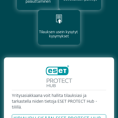
palauttaminen
Tilauksen usein kysytyt 
kysymykset
Yritysasiakkaana voit hallita tilauksiasi ja
tarkastella niiden tietoja ESET PROTECT Hub -
tilillä.