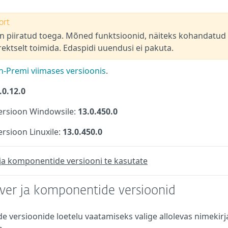
ort
n piiratud toega. Mõned funktsioonid, näiteks kohandatud
rektselt toimida. Edaspidi uuendusi ei pakuta.
-Premi viimases versioonis
.
.0.12.0
rsioon Windowsile:
13.0.450.0
sioon Linuxile:
13.0.450.0
 ja komponentide versiooni te kasutate
er ja komponentide versioonid
de versioonide loetelu vaatamiseks valige allolevas nimekirj