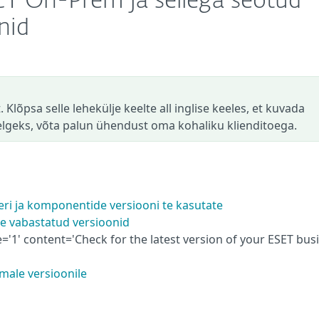
T On-Prem ja sellega seotud
nid
 Klõpsa selle lehekülje keelte all inglise keeles, et kuvada
selgeks, võta palun ühendust oma kohaliku klienditoega.
eri ja komponentide versiooni te kasutate
e vabastatud versioonid
='1' content='Check for the latest version of your ESET bus
male versioonile