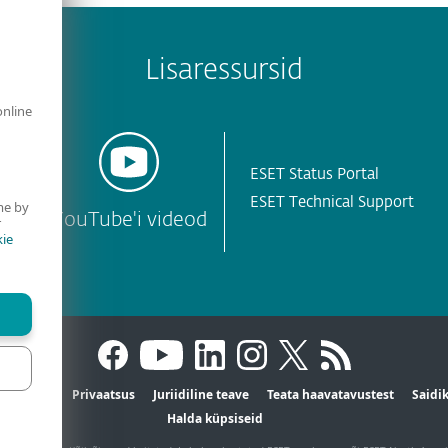
Lisaressursid
online
ESET Status Portal
ESET Technical Support
me by
YouTube'i videod
r
ie
ktandmed
Privaatsus
Juriidiline teave
Teata haavatavustest
Saidi
Halda küpsiseid