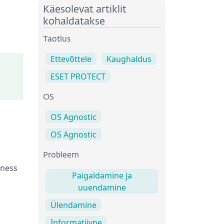
Käesolevat artiklit
kohaldatakse
Taotlus
Ettevõttele
Kaughaldus
ESET PROTECT
OS
OS Agnostic
OS Agnostic
Probleem
iness
Paigaldamine ja
uuendamine
Ülendamine
Informatiivne