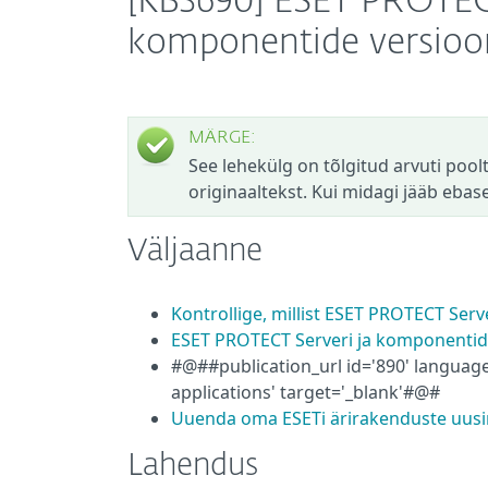
[KB3690] ESET PROTEC
komponentide versioo
MÄRGE:
See lehekülg on tõlgitud arvuti poolt.
originaaltekst. Kui midagi jääb eba
Väljaanne
Kontrollige, millist ESET PROTECT Serv
ESET PROTECT Serveri ja komponentid
#@##publication_url id='890' language
applications' target='_blank'#@#
Uuenda oma ESETi ärirakenduste uusi
Lahendus