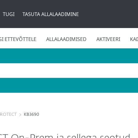
TUGI
TASUTA ALLALAADIMINE
GI ETTEVÕTTELE
ALLALAADIMISED
AKTIVEERI
KA
PROTECT
KB3690