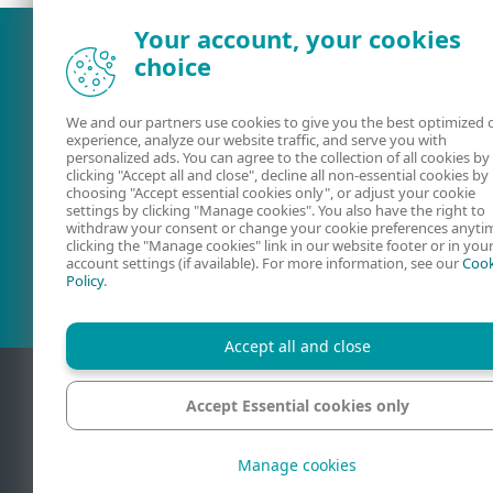
Your account, your cookies
choice
We and our partners use cookies to give you the best optimized 
experience, analyze our website traffic, and serve you with
personalized ads. You can agree to the collection of all cookies by
clicking "Accept all and close", decline all non-essential cookies by
choosing "Accept essential cookies only", or adjust your cookie
settings by clicking "Manage cookies". You also have the right to
withdraw your consent or change your cookie preferences anyti
Kasutusjuhendid
ESETi foorum
clicking the "Manage cookies" link in our website footer or in you
account settings (if available). For more information, see our
Cook
Policy
.
Accept all and close
Accept Essential cookies only
Konta
Manage cookies