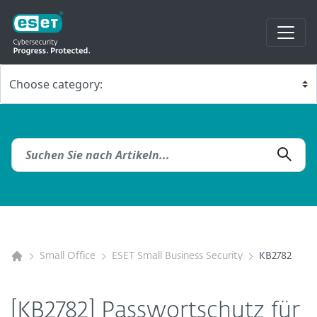
Small Office
ESET Small Business Security
KB2782
[KB2782] Passwortschutz für