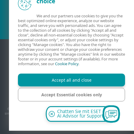
choice
Bestehender Kunde?
We and our partners use cookies to give you the
best optimized online experience, analyze our website
traffic, and serve you with personalized ads. You can agree
to the collection of all cookies by clicking "Accept all and
close", decline all non-essential cookies by choosing "Accept
essential cookies only", or adjust your cookie settings by
clicking "Manage cookies". You also have the right to
withdraw your consent or change your cookie preferences
anytime by clicking the "Manage cookies" link in our website
footer or in your account settings (if available). For more
information, see our
Cookie Policy
.
Accept all and close
Kontakt
AGB
Datenschutzerklärung
Impressum
Accept Essential cookies only
Sicherheitslücke melden
Sitemap
Cookies verwalten
Manage cookies
© 1992-2026 ESET, spol. s r.o. - Alle Rechte vorbehalten. Verwendete Warenzeichen
Chatten Sie mit ESET
sind Warenzeichen oder eingetragene Warenzeichen von ESET, spol. s r.o.. Andere hier
AI Advisor für Support
erwähnte Firmennamen oder Produkte können eingetragene Warenzeichen ihrer
Eigentümer sein.