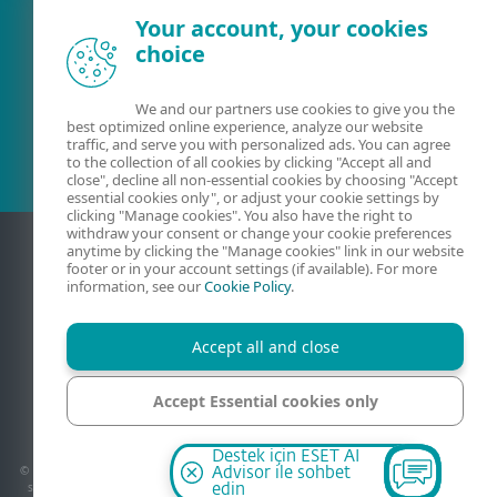
Your account, your cookies
choice
Mevcut müşteri mi?
We and our partners use cookies to give you the
best optimized online experience, analyze our website
traffic, and serve you with personalized ads. You can agree
to the collection of all cookies by clicking "Accept all and
close", decline all non-essential cookies by choosing "Accept
essential cookies only", or adjust your cookie settings by
clicking "Manage cookies". You also have the right to
withdraw your consent or change your cookie preferences
anytime by clicking the "Manage cookies" link in our website
footer or in your account settings (if available). For more
information, see our
Cookie Policy
.
Accept all and close
Accept Essential cookies only
İletişim
Gizlilik
Yasal Bilgi
Güvenlik Açıklarını Raporla
Site Haritası
Çerezleri yönet
Manage cookies
Destek için ESET AI
© 1992 - 2026 ESET, spol. s r.o. - Tüm hakları saklıdır. Burada kullanılan markalar ESET
Advisor ile sohbet
spol. s r.o.'nun ya da ESET Kuzey Amerika'nın tescilli markalarıdır. Diğer tüm isim ve
edin