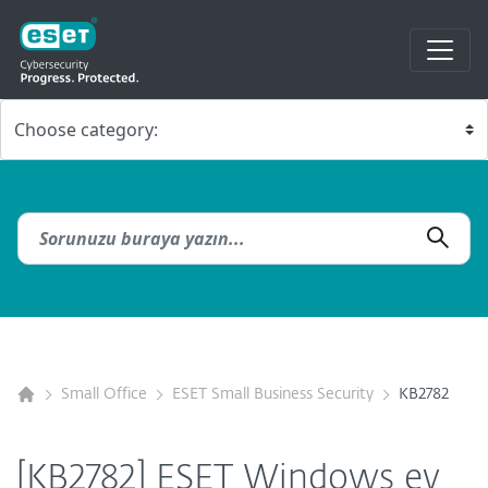
Small Office
ESET Small Business Security
KB2782
[KB2782] ESET Windows ev