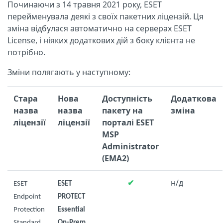
Починаючи з 14 травня 2021 року, ESET
перейменувала деякі з своїх пакетних ліцензій. Ця
зміна відбулася автоматично на серверах ESET
License, і ніяких додаткових дій з боку клієнта не
потрібно.
Зміни полягають у наступному:
Стара
Нова
Доступність
Додаткова
назва
назва
пакету на
зміна
ліцензії
ліцензії
порталі ESET
MSP
Administrator
(EMA2)
✔
н/д
ESET
ESET
Endpoint
PROTECT
Protection
Essential
Standard
On-Prem