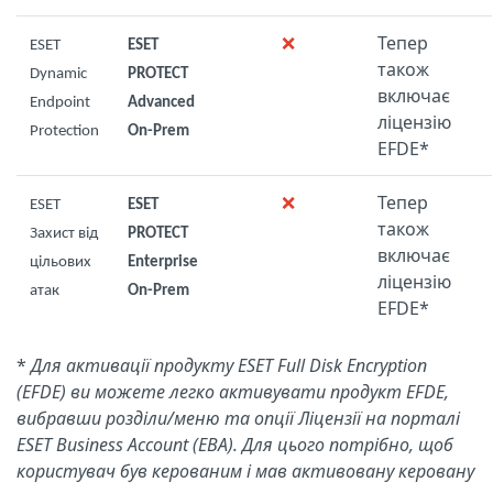
❌
Тепер
ESET
ESET
також
Dynamic
PROTECT
включає
Endpoint
Advanced
ліцензію
Protection
On-Prem
EFDE*
❌
Тепер
ESET
ESET
також
Захист від
PROTECT
включає
цільових
Enterprise
ліцензію
атак
On-Prem
EFDE*
*
Для активації продукту ESET Full Disk Encryption
(EFDE) ви можете легко активувати продукт EFDE,
вибравши розділи/меню та опції Ліцензії на порталі
ESET Business Account (EBA). Для цього потрібно, щоб
користувач був керованим і мав активовану керовану