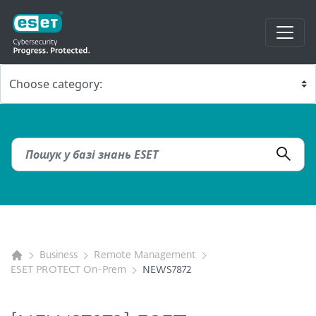
Business
Remote Management
ESET PROTECT On-Prem
NEWS7872