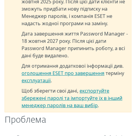
жовтня 2025 року. Після цієї дати клієнти не
зможуть придбати нову підписку на
Менеджер паролів, і компанія ESET не
надасть жодної програми на заміну.
Дата завершення життя Password Manager -
18 жовтня 2027 року. Після цієї дати
Password Manager припинить роботу, а всі
дані буде видалено.
Для отримання додаткової інформації див.
оголошення ESET про завершення
терміну
експлуатації
.
Щоб зберегти свої дані,
експортуйте
збережені паролі та імпортуйте їх в інший
менеджер паролів на ваш вибір
.
Проблема