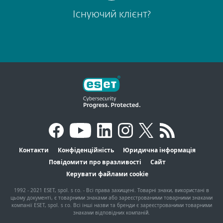
Існуючий клієнт?
Контакти
Конфіденційність
Юридична інформація
Повідомити про вразливості
Сайт
Керувати файлами cookie
1992 - 2021 ESET, spol. s r.o. - Всі права захищені. Товарні знаки, використані в
цьому документі, є товарними знаками або зареєстрованими товарними знаками
компанії ESET, spol. s r.o. Всі інші назви та бренди є зареєстрованими товарними
знаками відповідних компаній.