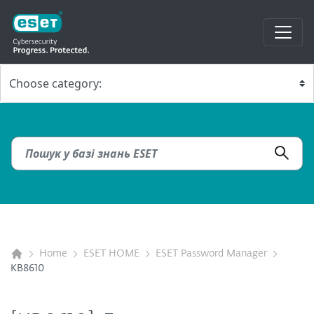
Home
ESET HOME
ESET Password Manager
KB8610