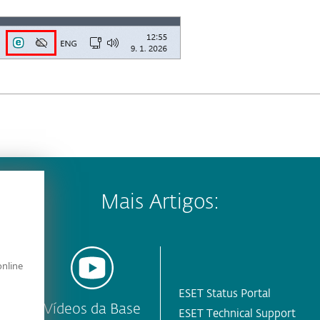
Mais Artigos:
online
ESET Status Portal
y
Vídeos da Base
ESET Technical Support