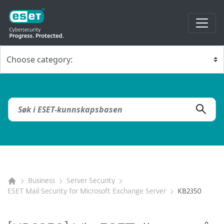
Business
Server Security
ESET Mail Security for Microsoft Exchange Server
KB2350