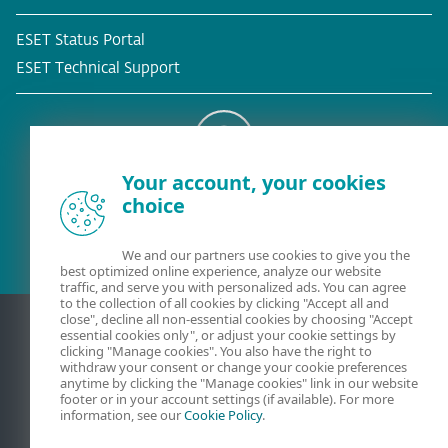
ESET Status Portal
ESET Technical Support
Your account, your cookies
Υφιστάμενος πελάτης
choice
We and our partners use cookies to give you the
best optimized online experience, analyze our website
traffic, and serve you with personalized ads. You can agree
to the collection of all cookies by clicking "Accept all and
close", decline all non-essential cookies by choosing "Accept
essential cookies only", or adjust your cookie settings by
clicking "Manage cookies". You also have the right to
withdraw your consent or change your cookie preferences
anytime by clicking the "Manage cookies" link in our website
footer or in your account settings (if available). For more
information, see our
Cookie Policy
.