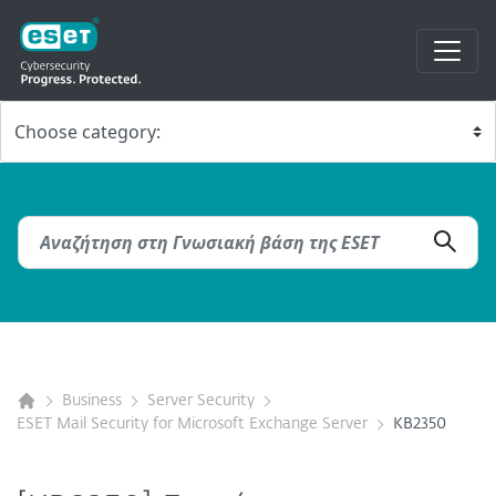
Business
Server Security
ESET Mail Security for Microsoft Exchange Server
KB2350