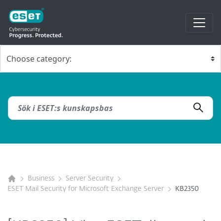
Business
Server Security
ESET Mail Security for Microsoft Exchange Server
KB2350