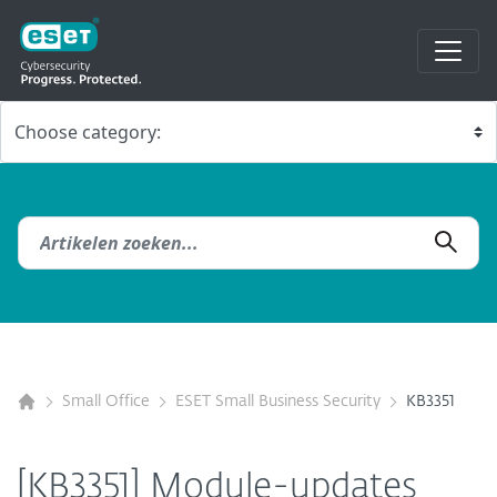
Small Office
ESET Small Business Security
KB3351
[KB3351] Module-updates