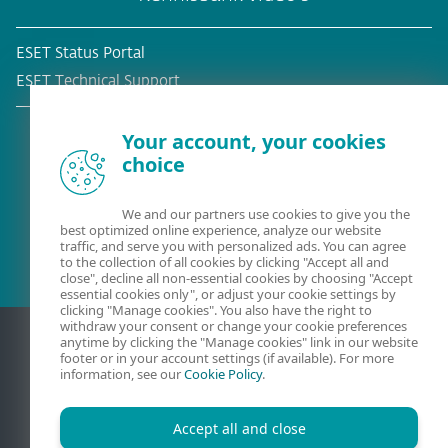
ESET Status Portal
ESET Technical Support
Your account, your cookies
choice
Bestaande klant?
We and our partners use cookies to give you the
best optimized online experience, analyze our website
traffic, and serve you with personalized ads. You can agree
to the collection of all cookies by clicking "Accept all and
close", decline all non-essential cookies by choosing "Accept
essential cookies only", or adjust your cookie settings by
clicking "Manage cookies". You also have the right to
withdraw your consent or change your cookie preferences
anytime by clicking the "Manage cookies" link in our website
footer or in your account settings (if available). For more
information, see our
Cookie Policy
.
Accept all and close