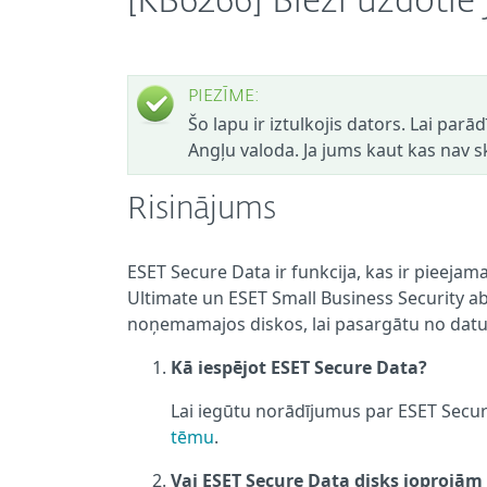
[KB6266] Bieži uzdotie
PIEZĪME:
Šo lapu ir iztulkojis dators. Lai parā
Angļu valoda. Ja jums kaut kas nav sk
Risinājums
ESET Secure Data ir funkcija, kas ir piee
Ultimate un ESET Small Business Security ab
noņemamajos diskos, lai pasargātu no datu z
Kā iespējot ESET Secure Data?
Lai iegūtu norādījumus par ESET Secur
tēmu
.
Vai ESET Secure Data disks joprojā