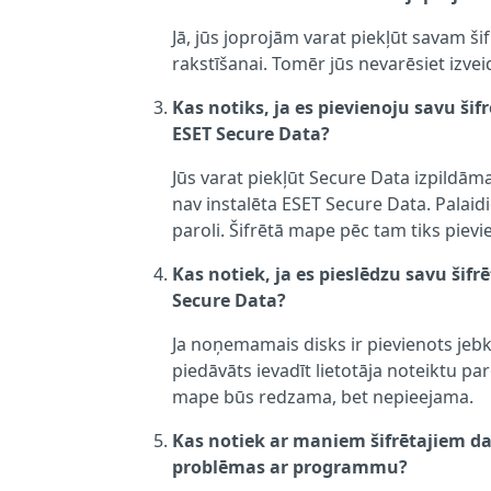
Jā, jūs joprojām varat piekļūt savam š
rakstīšanai. Tomēr jūs nevarēsiet izvei
Kas notiks, ja es pievienoju savu š
ESET Secure Data?
Jūs varat piekļūt Secure Data izpildā
nav instalēta ESET Secure Data. Palaidie
paroli. Šifrētā mape pēc tam tiks pievie
Kas notiek, ja es pieslēdzu savu ši
Secure Data?
Ja noņemamais disks ir pievienots jebk
piedāvāts ievadīt lietotāja noteiktu par
mape būs redzama, bet nepieejama.
Kas notiek ar maniem šifrētajiem da
problēmas ar programmu?