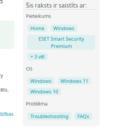
a
Šis raksts ir saistīts ar:
Pieteikums
Home
Windows
ESET Smart Security
Premium
+ 3 vēl
OS
ty
Windows
Windows 11
ēts.
Windows 10
Problēma
dzības
Troubleshooting
FAQs