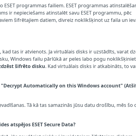
išķi no ESET programmas failiem. ESET programmas atinstalēša
 jums ir nepieciešams atinstalēt savu ESET programmu, pēc
aviem šifrētajiem datiem, divreiz noklikšķinot uz faila un ie
, kad tas ir atvienots. Ja virtuālais disks ir uzstādīts, varat d
 disku, Windows failu pārlūkā ar peles labo pogu noklikšķinie
zdzēst šifrēto disku
. Kad virtuālais disks ir atkabināts, to va
ju "Decrypt Automatically on this Windows account" (Atši
 ievadīšanas. Tā kā tas samazinās jūsu datu drošību, mēs šo 
eides atspējos ESET Secure Data?