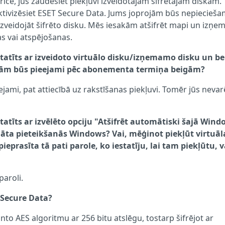
rīcē, jūs zaudēsiet piekļuvi izveidotajam šifrētajam diskam.
 aktivizēsiet ESET Secure Data. Jums joprojām būs nepiecieš
izveidojāt šifrēto disku. Mēs iesakām atšifrēt mapi un izņem
s vai atspējošanas.
estatīts ar izveidoto virtuālo disku/izņemamo disku un b
ojām būs pieejami pēc abonementa termiņa beigām?
jami, pat attiecībā uz rakstīšanas piekļuvi. Tomēr jūs nevar
statīts ar izvēlēto opciju "Atšifrēt automātiski šajā Win
rgāta pieteikšanās Windows? Vai, mēģinot piekļūt virtuā
rasīta tā pati parole, ko iestatīju, lai tam piekļūtu, va
paroli.
 Secure Data?
anto AES algoritmu ar 256 bitu atslēgu, tostarp šifrējot ar