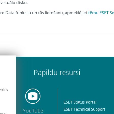
virtuālo disku.
ure Data funkciju un tās lietošanu, apmeklējiet
tēmu ESET S
Papildu resursi
online
ESET Status Portal
ESET Technical Support
YouTube
me by