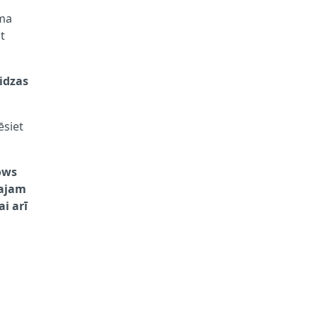
ama
t
eidzas
ēsiet
dows
lajam
i arī