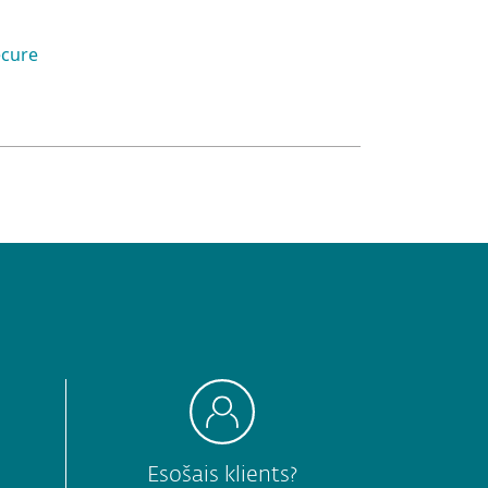
ecure
Esošais klients?