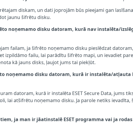
ifrētajam diskam, un dati joprojām būs pieejami gan lasīšana
dot jaunu šifrētu disku.
ifrēto noņemamo disku datoram, kurā nav instalēta/izslē
majam failam, ja šifrēto noņemamo disku pieslēdzat datoram
t izpildāmo failu, lai parādītu šifrēto mapi, un ievadiet par
nota kā jauns disks, ļaujot jums tai piekļūt.
frēto noņemamo disku datoram, kurā ir instalēta/atļauta
uram datoram, kurā ir instalēta ESET Secure Data, jums tik
oli, lai atšifrētu noņemamo disku. Ja parole netiks ievadīta, 
tiem, ja man ir jāatinstalē ESET programma vai ja rodas