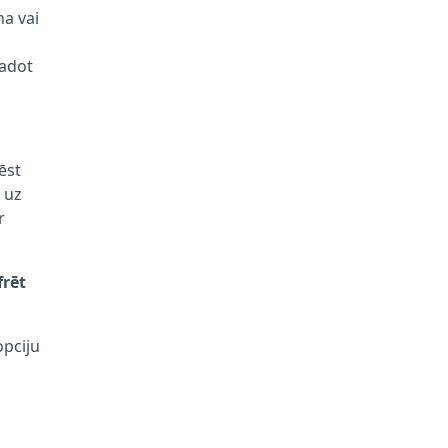
na vai
vadot
zēst
t uz
r
frēt
opciju