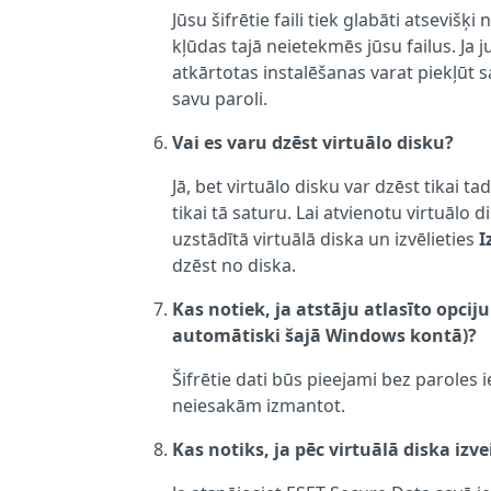
Jūsu šifrētie faili tiek glabāti atsev
kļūdas tajā neietekmēs jūsu failus. Ja
atkārtotas instalēšanas varat piekļūt s
savu paroli.
Vai es varu dzēst virtuālo disku?
Jā, bet virtuālo disku var dzēst tikai tad
tikai tā saturu. Lai atvienotu virtuālo
uzstādītā virtuālā diska un izvēlieties
I
dzēst no diska.
Kas notiek, ja atstāju atlasīto opci
automātiski šajā Windows kontā)?
Šifrētie dati būs pieejami bez paroles
neiesakām izmantot.
Kas notiks, ja pēc virtuālā diska izv