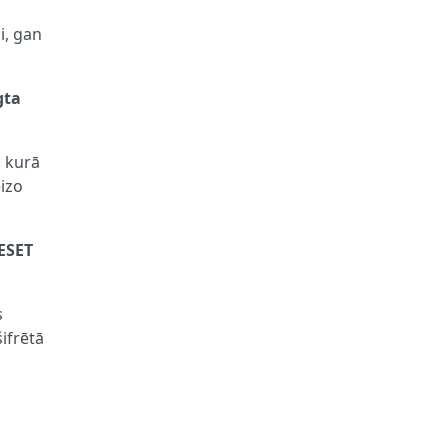
i, gan
gta
, kurā
eizo
 ESET
s
šifrētā