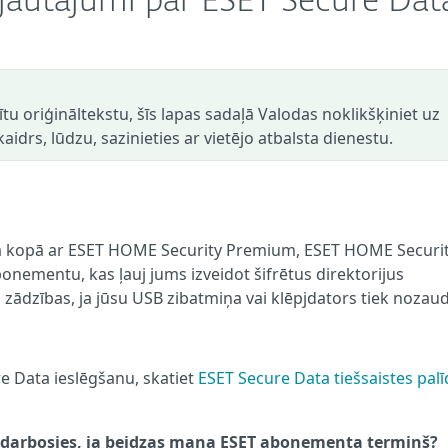
 jautājumi par ESET Secure Dat
dītu oriģināltekstu, šīs lapas sadaļā Valodas noklikšķiniet uz
aidrs, lūdzu, sazinieties ar vietējo atbalsta dienestu.
jama kopā ar ESET HOME Security Premium, ESET HOME Securi
onementu, kas ļauj jums izveidot šifrētus direktorijus
ādzības, ja jūsu USB zibatmiņa vai klēpjdators tiek nozaud
e Data ieslēgšanu, skatiet
ESET Secure Data tiešsaistes palī
m darbosies, ja beidzas mana ESET abonementa termiņš?