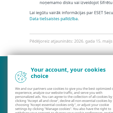
noņemamo disku vai izveidojot šifrētu 
Lai iegūtu vairāk informācijas par ESET Sec
Data tiešsaistes palīdzība
.
Pēdējoreiz atjaunināts: 2026. gada 15. maijs
Your account, your cookies
choice
We and our partners use cookies to give you the best optimized 
experience, analyze our website traffic, and serve you with
personalized ads. You can agree to the collection of all cookies by
clicking "Accept all and close", decline all non-essential cookies by
choosing "Accept essential cookies only", or adjust your cookie
settings by clicking "Manage cookies". You also have the right to
Lietotāja
ESET forums
withdraw your consent or change your cookie preferences anyti