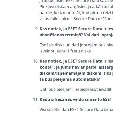
Ja atspējosiet ESET Secure Data savā ie
Piekļuvi diskam atgūsiet, ja atkārtoti
parole, ko izmantojāt, kad pirmo reizi 
visus failus pirms Secure Data dzēšana
Kas notiek, ja ESET Secure Data ir i
abonēšanas termiņš? Vai dati jopr
Esošais disks un dati joprojām būs piee
izveidot jaunu šifrētu disku.
Kas notiek, ja ESET Secure Data ir ie
kontā", ja jums nav ar paroli aizsa
diskam/izņemamajam diskam, tiks piep
tā būs pieejama automātiski?
Dati būs pieejami, nepieprasot ievadīt 
Kādu šifrēšanas veidu izmanto ESET
Visi šifrētie dati ESET Secure Data izm