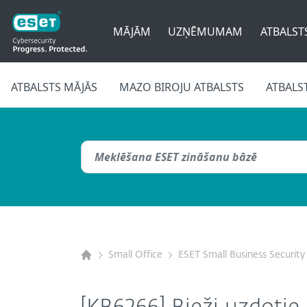
MĀJĀM
UZŅĒMUMAM
ATBALST
ATBALSTS MĀJĀS
MAZO BIROJU ATBALSTS
ATBALS
Small Office
ESET Small Business Security