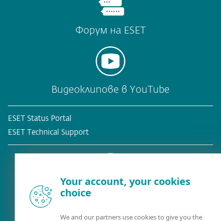
Форум на ESET
Видеоклипове в YouTube
ESET Status Portal
ESET Technical Support
Your account, your cookies
choice
Съществуващ клиент?
We and our partners use cookies to give you the