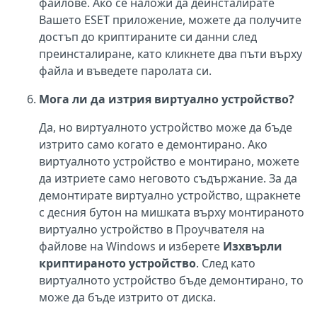
файлове. Ако се наложи да деинсталирате
Вашето ESET приложение, можете да получите
достъп до криптираните си данни след
преинсталиране, като кликнете два пъти върху
файла и въведете паролата си.
Мога ли да изтрия виртуално устройство?
Да, но виртуалното устройство може да бъде
изтрито само когато е демонтирано. Ако
виртуалното устройство е монтирано, можете
да изтриете само неговото съдържание. За да
демонтирате виртуално устройство, щракнете
с десния бутон на мишката върху монтираното
виртуално устройство в Проучвателя на
файлове на Windows и изберете
Изхвърли
криптираното устройство
. След като
виртуалното устройство бъде демонтирано, то
може да бъде изтрито от диска.