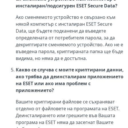
инсталиран/подсигурен ESET Secure Data?
Ако сменяемото устройство е свързано към
някой компютър с инсталиран ESET Secure
Data, ще бъдете подканени да въведете
определената от потребителя парола, за да
декриптирате сменяемото устройство. Ако не е
въведена парола, криптираната папка ще бъде
видима, но няма да е достъпна.
Какво се случва с моите криптирани данни,
ако трябва да деинсталирам приложението
на ESET или ако има проблем с
приложението?
Вашите криптирани файлове се съхраняват
отделно от файловете на програмата на ESET.
Деинсталирането или грешките във Вашата
програма на ESET няма да засегнат Вашите