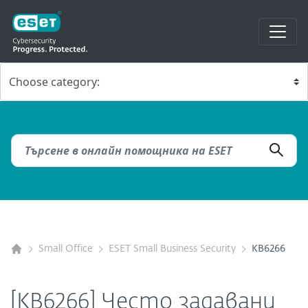
Small Office
ESET Small Business Security
KB6266
[KB6266] Често задавани