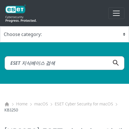
Home
macOS
ESET Cyber Security for macOS
KB3250