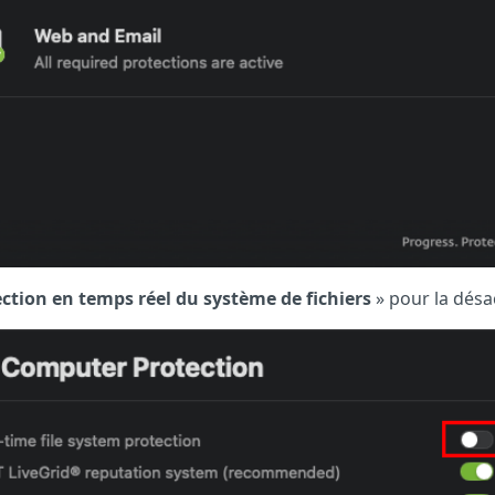
ction en temps réel du système de fichiers
» pour la désac