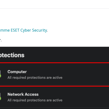
ramme ESET Cyber Security
.
r
.