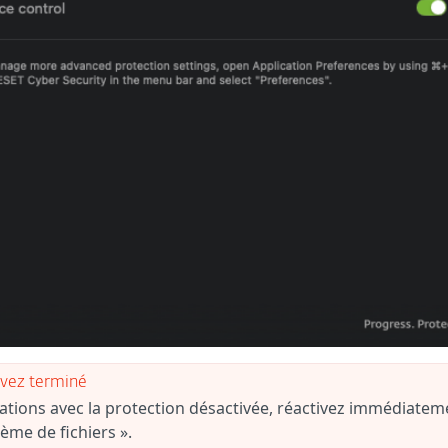
avez terminé
tions avec la protection désactivée, réactivez immédiatem
ème de fichiers ».