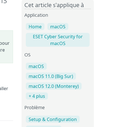
ns
Cet article s'applique à
Application
Home
macOS
ESET Cyber Security for
 pour
macOS
tre
OS
macOS
macOS 11.0 (Big Sur)
macOS 12.0 (Monterey)
ller
+ 4 plus
Problème
Setup & Configuration