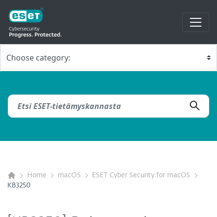
Home
macOS
ESET Cyber Security for macOS
KB3250