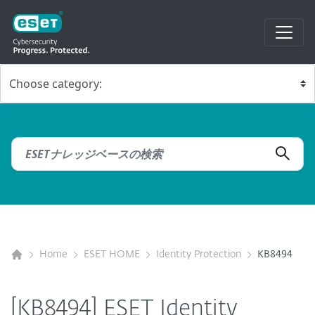
Home
ESET HOME
Identity Protection
KB8494
[KB8494] ESET Identity