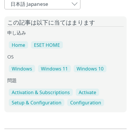
日本語 Japanese
この記事は以下に当てはまります
申し込み
Home
ESET HOME
OS
Windows
Windows 11
Windows 10
問題
Activation & Subscriptions
Activate
Setup & Configuration
Configuration