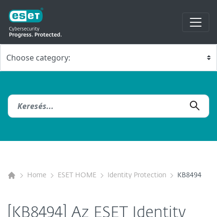
Home
ESET HOME
Identity Protection
KB8494
[KB8494] Az ESET Identity