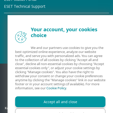
ESET Technical Support
Your account, your cookies
choice
Meglévő ügyfél?
We and our partners use cookies to give you the
best optimized online experience, analyze our website
traffic, and serve you with personalized ads. You can agree
to the collection of all cookies by clicking "Accept all and
close", decline all non-essential cookies by choosing "Accept
essential cookies only", or adjust your cookie settings by
clicking "Manage cookies". You also have the right to
withdraw your consent or change your cookie preferences
anytime by clicking the "Manage cookies" link in our website
footer or in your account settings (if available). For more
information, see our
Cookie Policy
.
Accept all and close
Kapcsolat
Adatkezelés
ÁSZF
Partneroldalak
Oldaltérkép