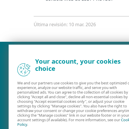
Última revisión: 10 mar. 2026
Your account, your cookies
choice
We and our partners use cookies to give you the best optimized 
experience, analyze our website traffic, and serve you with
personalized ads. You can agree to the collection of all cookies by
clicking "Accept all and close", decline all non-essential cookies by
choosing "Accept essential cookies only", or adjust your cookie
Ayuda online
Foros de ESE
settings by clicking "Manage cookies". You also have the right to
withdraw your consent or change your cookie preferences anyti
clicking the "Manage cookies" link in our website footer or in you
account settings (if available). For more information, see our
Cook
Policy
.