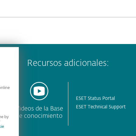
Recursos adicionales:
online
ESET Status Portal
ESET Technical Support
T
Videos de la Base
de conocimiento
me by
r
ie